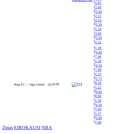
2
2.05
1
3.00
X
3.40
2
2.13
1
3.10
X
3.50
2
2.20
1
3.00
X
3.50
2
2.22
1
1.38
X
4.60
2
7.40
1
1.30
X
4.50
2
7.00
1
1.23
X
5.75
2
8.50
18:00
Riga FC — Ogre United
1
1.22
X
6.00
2
8.80
1
1.30
X
4.50
2
7.00
1
1.37
X
5.00
2
7.00
Ziņas
EIROKAUSI
NBA