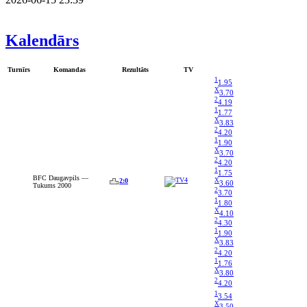
Kalendārs
Turnīrs
Komandas
Rezultāts
TV
1
1.95
X
3.70
2
4.19
1
1.77
X
3.83
2
4.20
1
1.90
X
3.70
2
4.20
1
1.75
BFC Daugavpils —
X
2:0
3.60
Tukums 2000
2
3.70
1
1.80
X
4.10
2
4.30
1
1.90
X
3.83
2
4.20
1
1.76
X
3.80
2
4.20
1
3.54
X
3.50