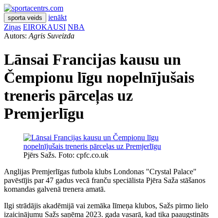
ienākt
sporta veids
Ziņas
EIROKAUSI
NBA
Autors:
Agris Suveizda
Lānsai Francijas kausu un
Čempionu līgu nopelnījušais
treneris pārceļas uz
Premjerlīgu
Pjērs Sažs. Foto: cpfc.co.uk
Anglijas Premjerlīgas futbola klubs Londonas "Crystal Palace"
pavēstījis par 47 gadus vecā franču speciālista Pjēra Saža stāšanos
komandas galvenā trenera amatā.
Ilgi strādājis akadēmijā vai zemāka līmeņa klubos, Sažs pirmo lielo
izaicinājumu Sažs saņēma 2023. gada vasarā, kad tika paaugstināts