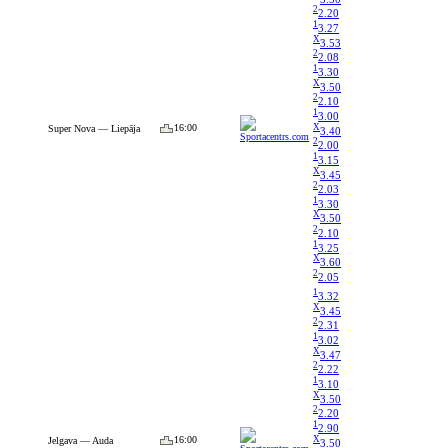
2
2.20
1
3.27
X
3.53
2
2.08
1
3.30
X
3.50
2
2.10
1
3.00
X
16:00
Super Nova — Liepāja
3.40
2
2.00
1
3.15
X
3.45
2
2.03
1
3.30
X
3.50
2
2.10
1
3.25
X
3.60
2
2.05
1
3.32
X
3.45
2
2.31
1
3.02
X
3.47
2
2.22
1
3.10
X
3.50
2
2.20
1
2.90
X
16:00
Jelgava — Auda
3.50