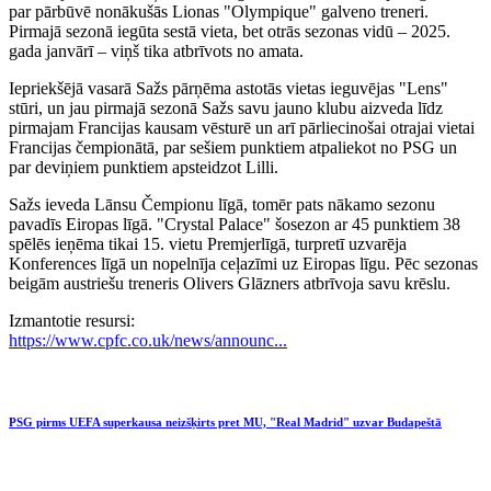
par pārbūvē nonākušās Lionas "Olympique" galveno treneri.
Pirmajā sezonā iegūta sestā vieta, bet otrās sezonas vidū – 2025.
gada janvārī – viņš tika atbrīvots no amata.
Iepriekšējā vasarā Sažs pārņēma astotās vietas ieguvējas "Lens"
stūri, un jau pirmajā sezonā Sažs savu jauno klubu aizveda līdz
pirmajam Francijas kausam vēsturē un arī pārliecinošai otrajai vietai
Francijas čempionātā, par sešiem punktiem atpaliekot no PSG un
par deviņiem punktiem apsteidzot Lilli.
Sažs ieveda Lānsu Čempionu līgā, tomēr pats nākamo sezonu
pavadīs Eiropas līgā. "Crystal Palace" šosezon ar 45 punktiem 38
spēlēs ieņēma tikai 15. vietu Premjerlīgā, turpretī uzvarēja
Konferences līgā un nopelnīja ceļazīmi uz Eiropas līgu. Pēc sezonas
beigām austriešu treneris Olivers Glāzners atbrīvoja savu krēslu.
Izmantotie resursi:
https://www.cpfc.co.uk/news/announc...
PSG pirms UEFA superkausa neizšķirts pret MU, "Real Madrid" uzvar Budapeštā