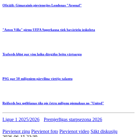
Oficiāli: Gimarainšs pievienojies Londonas "Arsenal"
"Aston Villa" pirms UEFA Superkausa tiek bavāriešu izskolota
Trafords kļūst par visu laiku dārgāko britu vārtsargu
PSG par 50 miljoniem pārvilina vietējo talantu
Rešfords bez spēlēšanas tiks pie četru miljonu piemaksas no "United"
Ligue 1 2025/2026
Premjerlīgas starpsezona 2026
Pievienot ziņu
Pievienot foto
Pievienot video
Sākt diskusiju
2026-06-15 23:39