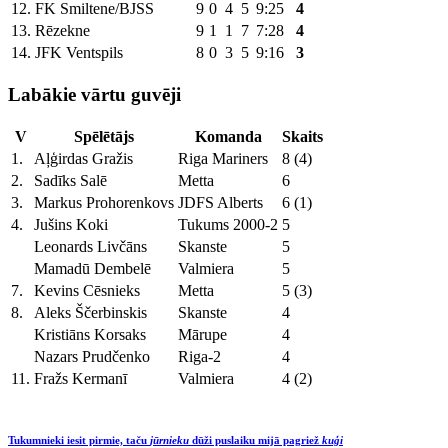
12.
FK Smiltene/BJSS
9
0
4
5
9:25
4
13.
Rēzekne
9
1
1
7
7:28
4
14.
JFK Ventspils
8
0
3
5
9:16
3
Labākie vārtu guvēji
V
Spēlētājs
Komanda
Skaits
1.
Aļģirdas Gražis
Riga Mariners
8 (4)
2.
Sadīks Salē
Metta
6
3.
Markus Prohorenkovs
JDFS Alberts
6 (1)
4.
Jušins Koki
Tukums 2000-2
5
Leonards Livčāns
Skanste
5
Mamadū Dembelē
Valmiera
5
7.
Kevins Cēsnieks
Metta
5 (3)
8.
Aleks Ščerbinskis
Skanste
4
Kristiāns Korsaks
Mārupe
4
Nazars Prudčenko
Riga-2
4
11.
Fražs Kermanī
Valmiera
4 (2)
Tukumnieki iesit pirmie, taču
jūrnieku
dūži puslaiku mijā pagriež
kuģi