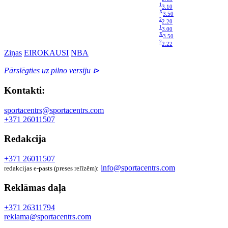
1
3.10
X
3.50
2
2.20
1
3.00
X
3.50
2
2.22
Ziņas
EIROKAUSI
NBA
Pārslēgties uz pilno versiju ⊳
Kontakti:
sportacentrs@sportacentrs.com
+371 26011507
Redakcija
+371 26011507
info@sportacentrs.com
redakcijas e-pasts (preses relīzēm):
Reklāmas daļa
+371 26311794
reklama@sportacentrs.com