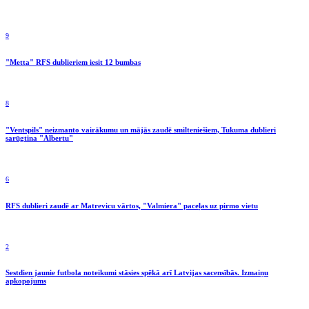
9
"Metta" RFS dublieriem iesit 12 bumbas
8
"Ventspils" neizmanto vairākumu un mājās zaudē smilteniešiem, Tukuma dublieri
sarūgtina "Albertu"
6
RFS dublieri zaudē ar Matrevicu vārtos, "Valmiera" paceļas uz pirmo vietu
2
Sestdien jaunie futbola noteikumi stāsies spēkā arī Latvijas sacensībās. Izmaiņu
apkopojums