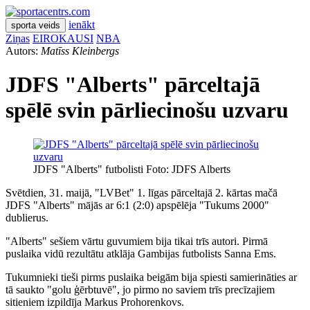
ienākt
sporta veids
Ziņas
EIROKAUSI
NBA
Autors:
Matīss Kleinbergs
JDFS "Alberts" pārceltajā
spēlē svin pārliecinošu uzvaru
JDFS "Alberts" futbolisti Foto: JDFS Alberts
Svētdien, 31. maijā, "LVBet" 1. līgas pārceltajā 2. kārtas mačā
JDFS "Alberts" mājās ar 6:1 (2:0) apspēlēja "Tukums 2000"
dublierus.
"Alberts" sešiem vārtu guvumiem bija tikai trīs autori. Pirmā
puslaika vidū rezultātu atklāja Gambijas futbolists Sanna Ems.
Tukumnieki tieši pirms puslaika beigām bija spiesti samierināties ar
tā saukto "golu ģērbtuvē", jo pirmo no saviem trīs precīzajiem
sitieniem izpildīja Markus Prohorenkovs.