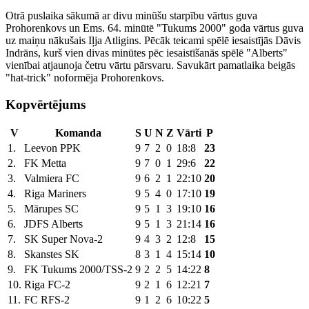
Otrā puslaika sākumā ar divu minūšu starpību vārtus guva
Prohorenkovs un Ems. 64. minūtē "Tukums 2000" goda vārtus guva
uz maiņu nākušais Iļja Atligins. Pēcāk teicami spēlē iesaistījās Dāvis
Indrāns, kurš vien divas minūtes pēc iesaistīšanās spēlē "Alberts"
vienībai atjaunoja četru vārtu pārsvaru. Savukārt pamatlaika beigās
"hat-trick" noformēja Prohorenkovs.
Kopvērtējums
V
Komanda
S
U
N
Z
Vārti
P
1.
Leevon PPK
9
7
2
0
18:8
23
2.
FK Metta
9
7
0
1
29:6
22
3.
Valmiera FC
9
6
2
1
22:10
20
4.
Riga Mariners
9
5
4
0
17:10
19
5.
Mārupes SC
9
5
1
3
19:10
16
6.
JDFS Alberts
9
5
1
3
21:14
16
7.
SK Super Nova-2
9
4
3
2
12:8
15
8.
Skanstes SK
8
3
1
4
15:14
10
9.
FK Tukums 2000/TSS-2
9
2
2
5
14:22
8
10.
Riga FC-2
9
2
1
6
12:21
7
11.
FC RFS-2
9
1
2
6
10:22
5