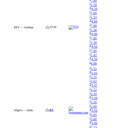
7.40
1
1.30
X
4.50
2
7.00
1
1.33
X
4.60
2
7.00
19:30
RFS — Grobiņa
1
1.30
X
4.90
2
7.80
1
1.30
X
4.50
2
7.00
1
1.42
X
4.50
2
6.66
1
3.32
X
3.45
2
2.31
1
3.02
X
3.47
2
2.22
1
3.10
X
3.50
2
2.20
1
2.90
X
0:1
Jelgava — Auda
3.50
2
2.05
1
3.00
X
3.40
2
2.13