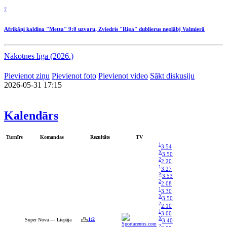
7
Afrikāņi kaldina "Metta" 9:0 uzvaru, Zviedris "Riga" dublierus neglābj Valmierā
Nākotnes līga (2026.)
Pievienot ziņu
Pievienot foto
Pievienot video
Sākt diskusiju
2026-05-31 17:15
Kalendārs
Turnīrs
Komandas
Rezultāts
TV
1
3.54
X
3.50
2
2.20
1
3.27
X
3.53
2
2.08
1
3.30
X
3.50
2
2.10
1
3.00
X
1:2
Super Nova — Liepāja
3.40
2