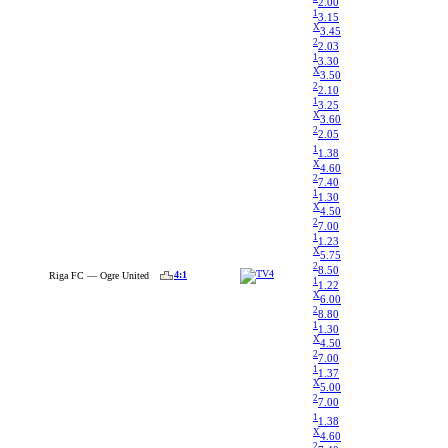
2.00
1
3.15
X
3.45
2
2.03
1
3.30
X
3.50
2
2.10
1
3.25
X
3.60
2
2.05
1
1.38
X
4.60
2
7.40
1
1.30
X
4.50
2
7.00
1
1.23
X
5.75
2
8.50
4:1
Riga FC — Ogre United
1
1.22
X
6.00
2
8.80
1
1.30
X
4.50
2
7.00
1
1.37
X
5.00
2
7.00
1
1.38
X
4.60
2