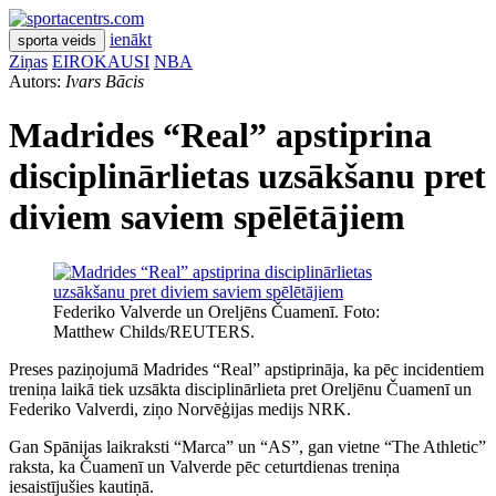
ienākt
sporta veids
Ziņas
EIROKAUSI
NBA
Autors:
Ivars Bācis
Madrides “Real” apstiprina
disciplinārlietas uzsākšanu pret
diviem saviem spēlētājiem
Federiko Valverde un Oreljēns Čuamenī. Foto:
Matthew Childs/REUTERS.
Preses paziņojumā Madrides “Real” apstiprināja, ka pēc incidentiem
treniņa laikā tiek uzsākta disciplinārlieta pret Oreljēnu Čuamenī un
Federiko Valverdi, ziņo Norvēģijas medijs NRK.
Gan Spānijas laikraksti “Marca” un “AS”, gan vietne “The Athletic”
raksta, ka Čuamenī un Valverde pēc ceturtdienas treniņa
iesaistījušies kautiņā.