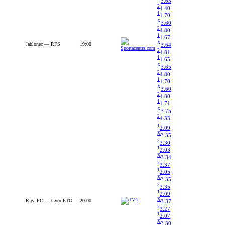
3.63
2
4.40
1
1.70
X
3.60
2
4.80
1
1.67
X
Jablonec — RFS
19:00
3.64
2
4.81
1
1.65
X
3.65
2
4.80
1
1.70
X
3.60
2
4.80
1
1.71
X
3.75
2
4.33
1
2.09
X
3.35
2
3.30
1
2.03
X
3.34
2
3.37
1
2.05
X
3.35
2
3.35
1
2.09
X
Riga FC — Gyor ETO
20:00
3.37
2
3.27
1
2.07
X
3.30