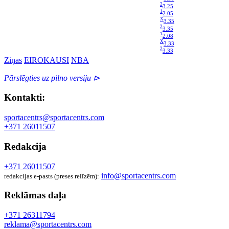
2
3.25
1
2.05
X
3.35
2
3.35
1
2.08
X
3.33
2
3.33
Ziņas
EIROKAUSI
NBA
Pārslēgties uz pilno versiju ⊳
Kontakti:
sportacentrs@sportacentrs.com
+371 26011507
Redakcija
+371 26011507
info@sportacentrs.com
redakcijas e-pasts (preses relīzēm):
Reklāmas daļa
+371 26311794
reklama@sportacentrs.com