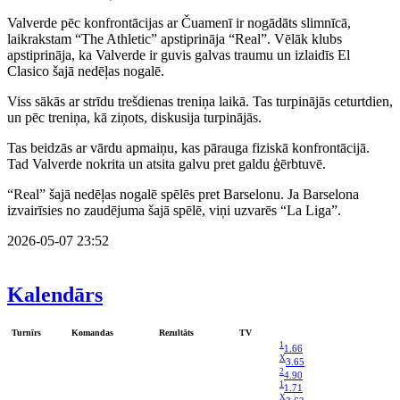
Valverde pēc konfrontācijas ar Čuamenī ir nogādāts slimnīcā,
laikrakstam “The Athletic” apstiprināja “Real”. Vēlāk klubs
apstiprināja, ka Valverde ir guvis galvas traumu un izlaidīs El
Clasico šajā nedēļas nogalē.
Viss sākās ar strīdu trešdienas treniņa laikā. Tas turpinājās ceturtdien,
un pēc treniņa, kā ziņots, diskusija turpinājās.
Tas beidzās ar vārdu apmaiņu, kas pārauga fiziskā konfrontācijā.
Tad Valverde nokrita un atsita galvu pret galdu ģērbtuvē.
“Real” šajā nedēļas nogalē spēlēs pret Barselonu. Ja Barselona
izvairīsies no zaudējuma šajā spēlē, viņi uzvarēs “La Liga”.
2026-05-07 23:52
Kalendārs
Turnīrs
Komandas
Rezultāts
TV
1
1.66
X
3.65
2
4.90
1
1.71
X