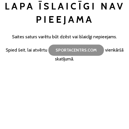
LAPA ĪSLAICĪGI NAV
PIEEJAMA
Saites saturs varētu būt dzēst vai īslaicīgi nepieejams.
Spied šeit, lai atvērtu
vienkāršā
SPORTACENTRS.COM
skatījumā.