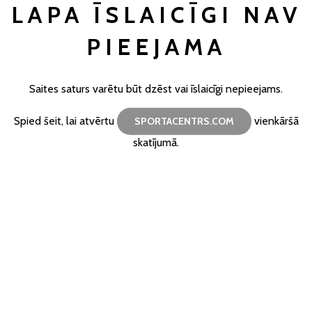
LAPA ĪSLAICĪGI NAV
PIEEJAMA
Saites saturs varētu būt dzēst vai īslaicīgi nepieejams.
Spied šeit, lai atvērtu
vienkāršā
SPORTACENTRS.COM
skatījumā.