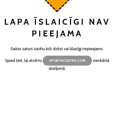
LAPA ĪSLAICĪGI NAV
PIEEJAMA
Saites saturs varētu būt dzēst vai īslaicīgi nepieejams.
Spied šeit, lai atvērtu
vienkāršā
SPORTACENTRS.COM
skatījumā.