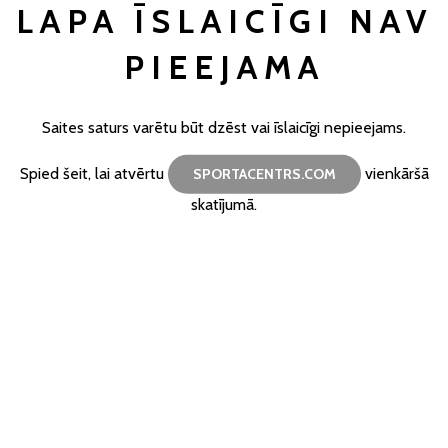
LAPA ĪSLAICĪGI NAV
PIEEJAMA
Saites saturs varētu būt dzēst vai īslaicīgi nepieejams.
Spied šeit, lai atvērtu
vienkāršā
SPORTACENTRS.COM
skatījumā.