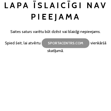
LAPA ĪSLAICĪGI NAV
PIEEJAMA
Saites saturs varētu būt dzēst vai īslaicīgi nepieejams.
Spied šeit, lai atvērtu
vienkāršā
SPORTACENTRS.COM
skatījumā.