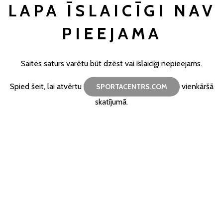
LAPA ĪSLAICĪGI NAV
PIEEJAMA
Saites saturs varētu būt dzēst vai īslaicīgi nepieejams.
Spied šeit, lai atvērtu
vienkāršā
SPORTACENTRS.COM
skatījumā.