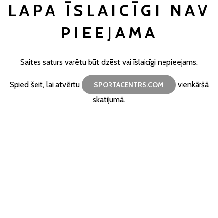
LAPA ĪSLAICĪGI NAV
PIEEJAMA
Saites saturs varētu būt dzēst vai īslaicīgi nepieejams.
Spied šeit, lai atvērtu
vienkāršā
SPORTACENTRS.COM
skatījumā.