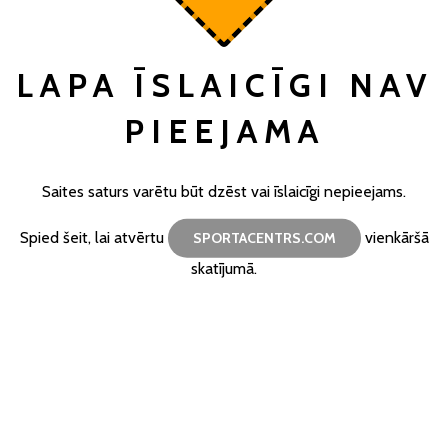
LAPA ĪSLAICĪGI NAV
PIEEJAMA
Saites saturs varētu būt dzēst vai īslaicīgi nepieejams.
Spied šeit, lai atvērtu
vienkāršā
SPORTACENTRS.COM
skatījumā.