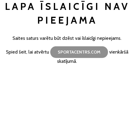
LAPA ĪSLAICĪGI NAV
PIEEJAMA
Saites saturs varētu būt dzēst vai īslaicīgi nepieejams.
Spied šeit, lai atvērtu
vienkāršā
SPORTACENTRS.COM
skatījumā.