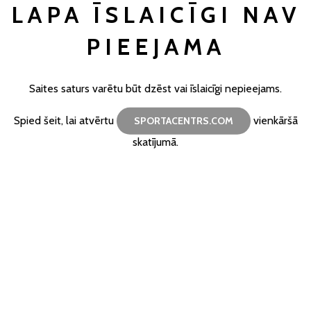
LAPA ĪSLAICĪGI NAV
PIEEJAMA
Saites saturs varētu būt dzēst vai īslaicīgi nepieejams.
Spied šeit, lai atvērtu
vienkāršā
SPORTACENTRS.COM
skatījumā.