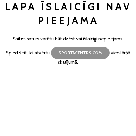
LAPA ĪSLAICĪGI NAV
PIEEJAMA
Saites saturs varētu būt dzēst vai īslaicīgi nepieejams.
Spied šeit, lai atvērtu
vienkāršā
SPORTACENTRS.COM
skatījumā.