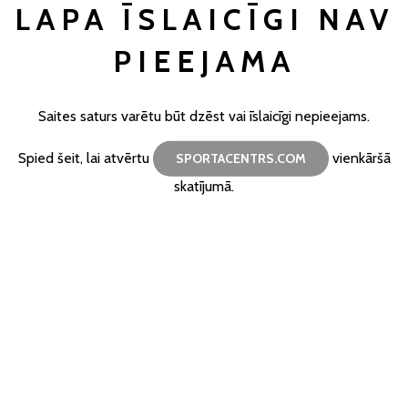
LAPA ĪSLAICĪGI NAV
PIEEJAMA
Saites saturs varētu būt dzēst vai īslaicīgi nepieejams.
Spied šeit, lai atvērtu
vienkāršā
SPORTACENTRS.COM
skatījumā.