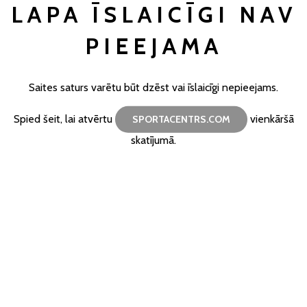
LAPA ĪSLAICĪGI NAV
PIEEJAMA
Saites saturs varētu būt dzēst vai īslaicīgi nepieejams.
Spied šeit, lai atvērtu
vienkāršā
SPORTACENTRS.COM
skatījumā.