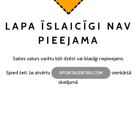
LAPA ĪSLAICĪGI NAV
PIEEJAMA
Saites saturs varētu būt dzēst vai īslaicīgi nepieejams.
Spied šeit, lai atvērtu
vienkāršā
SPORTACENTRS.COM
skatījumā.