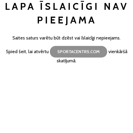
LAPA ĪSLAICĪGI NAV
PIEEJAMA
Saites saturs varētu būt dzēst vai īslaicīgi nepieejams.
Spied šeit, lai atvērtu
vienkāršā
SPORTACENTRS.COM
skatījumā.