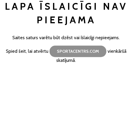
LAPA ĪSLAICĪGI NAV
PIEEJAMA
Saites saturs varētu būt dzēst vai īslaicīgi nepieejams.
Spied šeit, lai atvērtu
vienkāršā
SPORTACENTRS.COM
skatījumā.