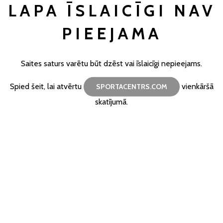
LAPA ĪSLAICĪGI NAV
PIEEJAMA
Saites saturs varētu būt dzēst vai īslaicīgi nepieejams.
Spied šeit, lai atvērtu
vienkāršā
SPORTACENTRS.COM
skatījumā.