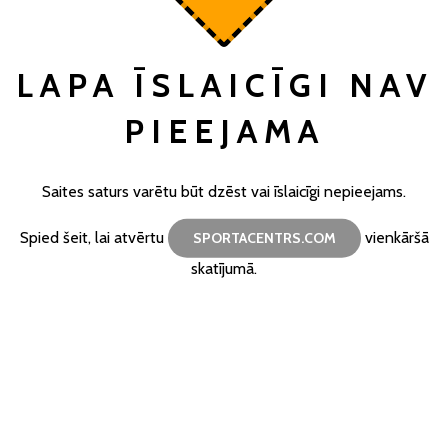
LAPA ĪSLAICĪGI NAV
PIEEJAMA
Saites saturs varētu būt dzēst vai īslaicīgi nepieejams.
Spied šeit, lai atvērtu
vienkāršā
SPORTACENTRS.COM
skatījumā.