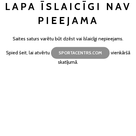
LAPA ĪSLAICĪGI NAV
PIEEJAMA
Saites saturs varētu būt dzēst vai īslaicīgi nepieejams.
Spied šeit, lai atvērtu
vienkāršā
SPORTACENTRS.COM
skatījumā.