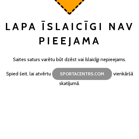
LAPA ĪSLAICĪGI NAV
PIEEJAMA
Saites saturs varētu būt dzēst vai īslaicīgi nepieejams.
Spied šeit, lai atvērtu
vienkāršā
SPORTACENTRS.COM
skatījumā.