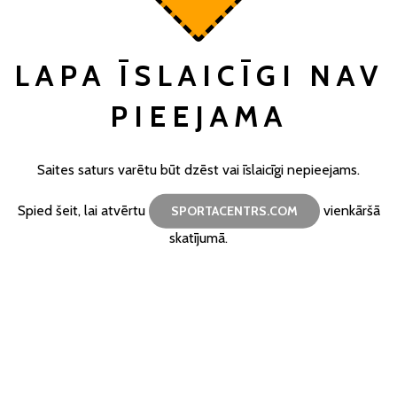
LAPA ĪSLAICĪGI NAV
PIEEJAMA
Saites saturs varētu būt dzēst vai īslaicīgi nepieejams.
Spied šeit, lai atvērtu
vienkāršā
SPORTACENTRS.COM
skatījumā.