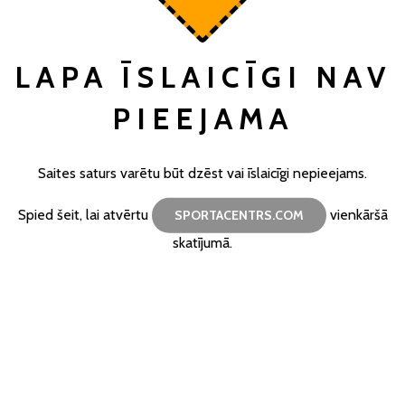
LAPA ĪSLAICĪGI NAV
PIEEJAMA
Saites saturs varētu būt dzēst vai īslaicīgi nepieejams.
Spied šeit, lai atvērtu
vienkāršā
SPORTACENTRS.COM
skatījumā.