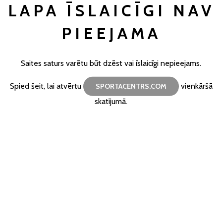
LAPA ĪSLAICĪGI NAV
PIEEJAMA
Saites saturs varētu būt dzēst vai īslaicīgi nepieejams.
Spied šeit, lai atvērtu
vienkāršā
SPORTACENTRS.COM
skatījumā.