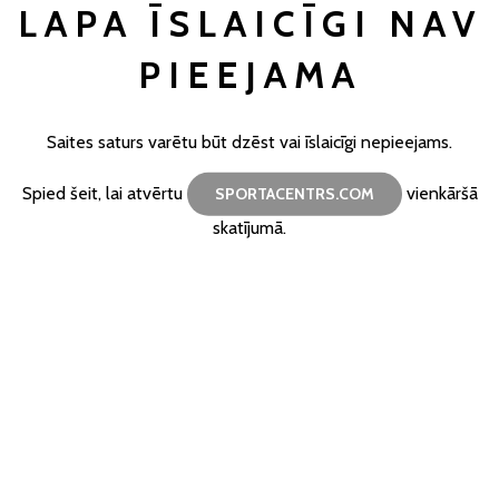
LAPA ĪSLAICĪGI NAV
PIEEJAMA
Saites saturs varētu būt dzēst vai īslaicīgi nepieejams.
Spied šeit, lai atvērtu
vienkāršā
SPORTACENTRS.COM
skatījumā.