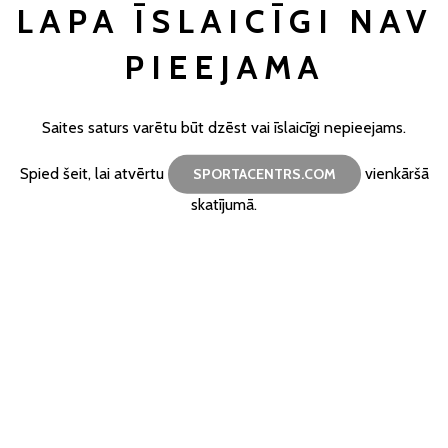
LAPA ĪSLAICĪGI NAV
PIEEJAMA
Saites saturs varētu būt dzēst vai īslaicīgi nepieejams.
Spied šeit, lai atvērtu
vienkāršā
SPORTACENTRS.COM
skatījumā.