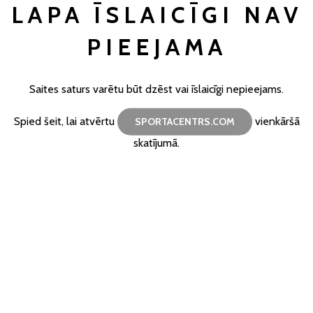
LAPA ĪSLAICĪGI NAV
PIEEJAMA
Saites saturs varētu būt dzēst vai īslaicīgi nepieejams.
Spied šeit, lai atvērtu
vienkāršā
SPORTACENTRS.COM
skatījumā.