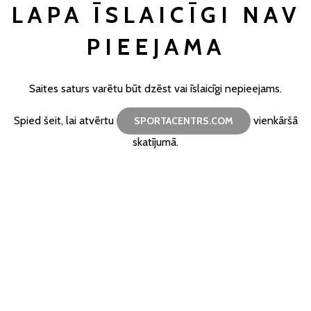
LAPA ĪSLAICĪGI NAV
PIEEJAMA
Saites saturs varētu būt dzēst vai īslaicīgi nepieejams.
Spied šeit, lai atvērtu
vienkāršā
SPORTACENTRS.COM
skatījumā.