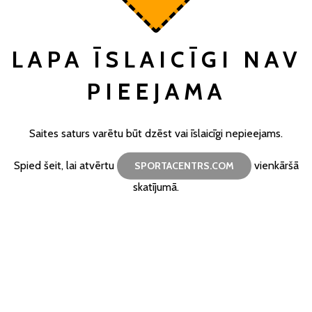
LAPA ĪSLAICĪGI NAV
PIEEJAMA
Saites saturs varētu būt dzēst vai īslaicīgi nepieejams.
Spied šeit, lai atvērtu
vienkāršā
SPORTACENTRS.COM
skatījumā.