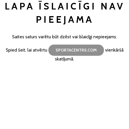
LAPA ĪSLAICĪGI NAV
PIEEJAMA
Saites saturs varētu būt dzēst vai īslaicīgi nepieejams.
Spied šeit, lai atvērtu
vienkāršā
SPORTACENTRS.COM
skatījumā.