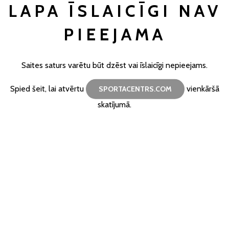
LAPA ĪSLAICĪGI NAV
PIEEJAMA
Saites saturs varētu būt dzēst vai īslaicīgi nepieejams.
Spied šeit, lai atvērtu
vienkāršā
SPORTACENTRS.COM
skatījumā.