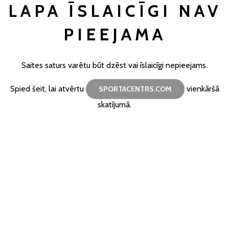
LAPA ĪSLAICĪGI NAV
PIEEJAMA
Saites saturs varētu būt dzēst vai īslaicīgi nepieejams.
Spied šeit, lai atvērtu
vienkāršā
SPORTACENTRS.COM
skatījumā.