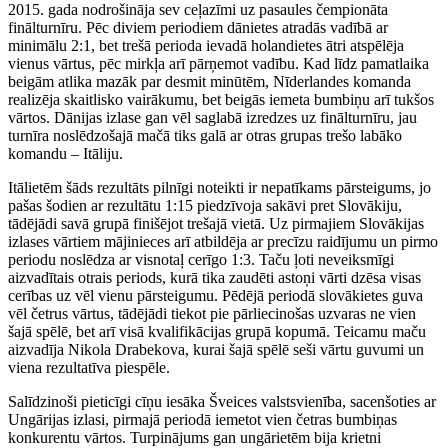
2015. gada nodrošināja sev ceļazīmi uz pasaules čempionāta
finālturnīru. Pēc diviem periodiem dānietes atradās vadībā ar
minimālu 2:1, bet trešā perioda ievadā holandietes ātri atspēlēja
vienus vārtus, pēc mirkļa arī pārņemot vadību. Kad līdz pamatlaika
beigām atlika mazāk par desmit minūtēm, Nīderlandes komanda
realizēja skaitlisko vairākumu, bet beigās iemeta bumbiņu arī tukšos
vārtos. Dānijas izlase gan vēl saglabā izredzes uz finālturnīru, jau
turnīra noslēdzošajā mačā tiks galā ar otras grupas trešo labāko
komandu – Itāliju.
Itālietēm šāds rezultāts pilnīgi noteikti ir nepatīkams pārsteigums, jo
pašas šodien ar rezultātu 1:15 piedzīvoja sakāvi pret Slovākiju,
tādējādi savā grupā finišējot trešajā vietā. Uz pirmajiem Slovākijas
izlases vārtiem mājinieces arī atbildēja ar precīzu raidījumu un pirmo
periodu noslēdza ar visnotaļ cerīgo 1:3. Taču ļoti neveiksmīgi
aizvadītais otrais periods, kurā tika zaudēti astoņi vārti dzēsa visas
cerības uz vēl vienu pārsteigumu. Pēdējā periodā slovākietes guva
vēl četrus vārtus, tādējādi tiekot pie pārliecinošas uzvaras ne vien
šajā spēlē, bet arī visā kvalifikācijas grupā kopumā. Teicamu maču
aizvadīja Nikola Drabekova, kurai šajā spēlē seši vārtu guvumi un
viena rezultatīva piespēle.
Salīdzinoši pieticīgi cīņu iesāka Šveices valstsvienība, sacenšoties ar
Ungārijas izlasi, pirmajā periodā iemetot vien četras bumbiņas
konkurentu vārtos. Turpinājums gan ungārietēm bija krietni