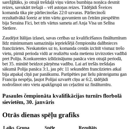
sarežģītāks, jo otrajā trešdaļā viņu vārtos bumbiņa nonāca desmit
reizes, savukārt trešajā – vēl astoņas reizes. Tādējādi Šveices
komanda tika pie pārliecinošas 22:0 uzvaras. Pārliecinoši
rezultatīvākā šoreiz ar trim vārtu guvumiem un četrām piespēlēm
bija Seraina Fici, bet trīs vārtus sameta arī Anja Visa un Selīna
Stetlere.
Zaudējot Itālijas izlasei, savas cerības uz kvalificēšanos finālturnīram
līdz minimumam samazināja iepriekšējā čempionāta dalībnieces
francūzietes. Neskatoties uz to, komanda centās izcīnīt vismaz trešo
vietu, pirmā perioda vidū ar realizētu soda metienu izvirzoties vadībā
pret Poliju. Konkurentes izlīdzinājumu panāca vien otrajā periodā,
bet 35. minūtē beidzot pārņēma vadību. Lai arī trešās trešdaļas
sākumā Polija panāca 3:1, jau pēc 11 sekundēm francūzietes atkal
bija atpakaļ cīņā par panākumu. Parūpēties par lielu pārsteigumu gan
Francija nespēja, ļaujot Polijai uzvarēt cīņu ar 6:2, tādējādi
nodrošinot otro vietu apakšgrupā un ceļazīmi uz finālturnīru.
Pasaules čempionāta kvalifikācijas turnīrs florbolā
sievietēm, 30. janvāris
Otrās dienas spēļu grafiks
Laiks
Grupa
Spēle
Rezultāts