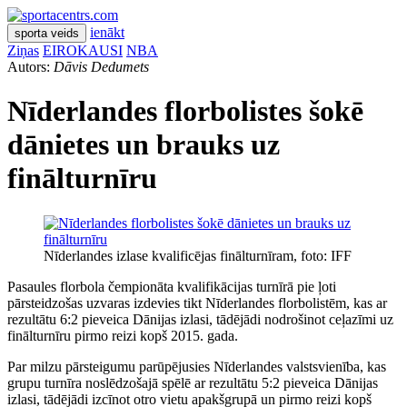
ienākt
sporta veids
Ziņas
EIROKAUSI
NBA
Autors:
Dāvis Dedumets
Nīderlandes florbolistes šokē
dānietes un brauks uz
finālturnīru
Nīderlandes izlase kvalificējas finālturnīram, foto: IFF
Pasaules florbola čempionāta kvalifikācijas turnīrā pie ļoti
pārsteidzošas uzvaras izdevies tikt Nīderlandes florbolistēm, kas ar
rezultātu 6:2 pieveica Dānijas izlasi, tādējādi nodrošinot ceļazīmi uz
finālturnīru pirmo reizi kopš 2015. gada.
Par milzu pārsteigumu parūpējusies Nīderlandes valstsvienība, kas
grupu turnīra noslēdzošajā spēlē ar rezultātu 5:2 pieveica Dānijas
izlasi, tādējādi izcīnot otro vietu apakšgrupā un pirmo reizi kopš