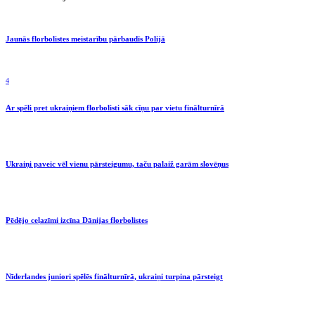
Jaunās florbolistes meistarību pārbaudīs Polijā
4
Ar spēli pret ukraiņiem florbolisti sāk cīņu par vietu finālturnīrā
Ukraiņi paveic vēl vienu pārsteigumu, taču palaiž garām slovēņus
Pēdējo ceļazīmi izcīna Dānijas florbolistes
Nīderlandes juniori spēlēs finālturnīrā, ukraiņi turpina pārsteigt