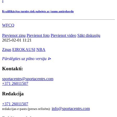
8
Kvalifikācijas turnīrs tiek pabeigts ar jaunu antirekordu
WFCQ
Pievienot ziņu
Pievienot foto
Pievienot video
Sākt diskusiju
2025-02-01 11:21
Ziņas
EIROKAUSI
NBA
Pārslēgties uz pilno versiju ⊳
Kontakti:
sportacentrs@sportacentrs.com
+371 26011507
Redakcija
+371 26011507
info@sportacentrs.com
redakcijas e-pasts (preses relīzēm):