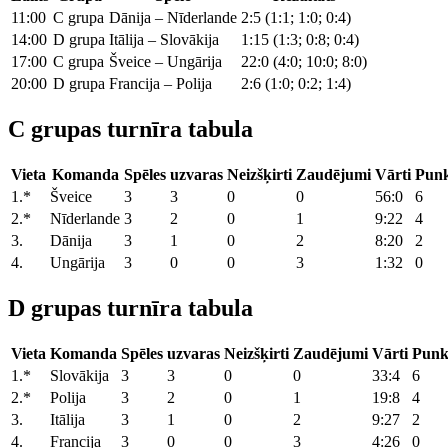
11:00
C grupa
Dānija – Nīderlande
2:5 (1:1; 1:0; 0:4)
14:00
D grupa
Itālija – Slovākija
1:15 (1:3; 0:8; 0:4)
17:00
C grupa
Šveice – Ungārija
22:0 (4:0; 10:0; 8:0)
20:00
D grupa
Francija – Polija
2:6 (1:0; 0:2; 1:4)
C grupas turnīra tabula
Vieta
Komanda
Spēles
uzvaras
Neizšķirti
Zaudējumi
Vārti
Punk
1.*
Šveice
3
3
0
0
56:0
6
2.*
Nīderlande
3
2
0
1
9:22
4
3.
Dānija
3
1
0
2
8:20
2
4.
Ungārija
3
0
0
3
1:32
0
D grupas turnīra tabula
Vieta
Komanda
Spēles
uzvaras
Neizšķirti
Zaudējumi
Vārti
Punk
1.*
Slovākija
3
3
0
0
33:4
6
2.*
Polija
3
2
0
1
19:8
4
3.
Itālija
3
1
0
2
9:27
2
4.
Francija
3
0
0
3
4:26
0