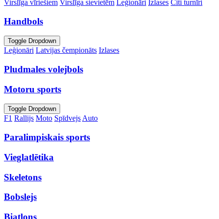
Virslīga vīriešiem
Virslīga sievietēm
Leģionāri
Izlases
Citi turnīri
Handbols
Toggle Dropdown
Leģionāri
Latvijas čempionāts
Izlases
Pludmales volejbols
Motoru sports
Toggle Dropdown
F1
Rallijs
Moto
Spīdvejs
Auto
Paralimpiskais sports
Vieglatlētika
Skeletons
Bobslejs
Biatlons