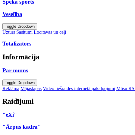
Spēka sports
Veselība
Toggle Dropdown
Uzturs
Sasitumi
Locītavas un ceļi
Totalizators
Informācija
Par mums
Toggle Dropdown
Reklāma
Mājaslapas
Video tiešraides internetā pakalpojumi
Mūsu RS
Raidījumi
"eXi"
"Ārpus kadra"