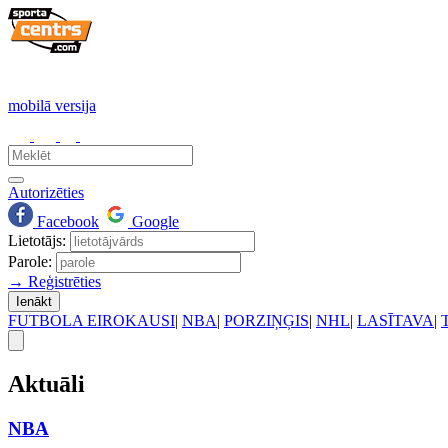
mobilā versija
Autorizēties
Facebook
Google
Lietotājs:
Parole:
→ Reģistrēties
Ienākt
FUTBOLA EIROKAUSI
|
NBA
|
PORZIŅĢIS
|
NHL
|
LASĪTAVA
|
Aktuāli
NBA