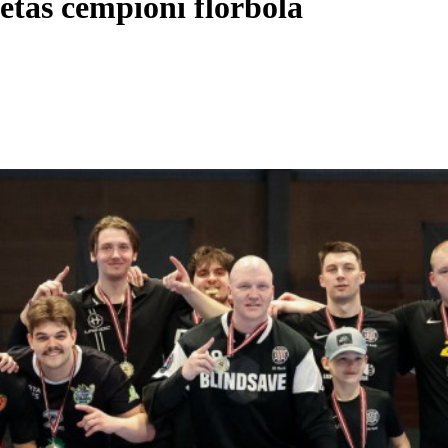
sētas čempioni florbolā