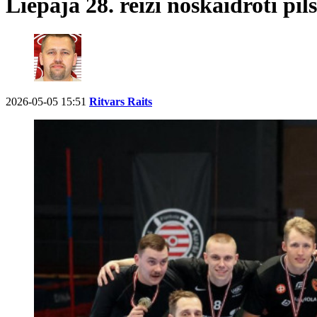
Liepājā 28. reizi noskaidroti pil
2026-05-05 15:51
Ritvars Raits