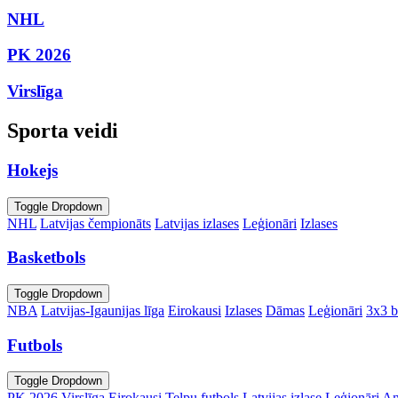
NHL
PK 2026
Virslīga
Sporta veidi
Hokejs
Toggle Dropdown
NHL
Latvijas čempionāts
Latvijas izlases
Leģionāri
Izlases
Basketbols
Toggle Dropdown
NBA
Latvijas-Igaunijas līga
Eirokausi
Izlases
Dāmas
Leģionāri
3x3 b
Futbols
Toggle Dropdown
PK 2026
Virslīga
Eirokausi
Telpu futbols
Latvijas izlase
Leģionāri
An