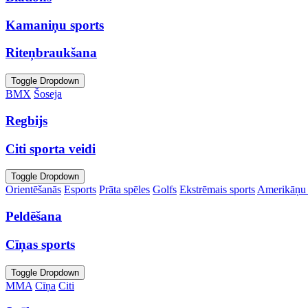
Kamaniņu sports
Riteņbraukšana
Toggle Dropdown
BMX
Šoseja
Regbijs
Citi sporta veidi
Toggle Dropdown
Orientēšanās
Esports
Prāta spēles
Golfs
Ekstrēmais sports
Amerikāņu 
Peldēšana
Cīņas sports
Toggle Dropdown
MMA
Cīņa
Citi