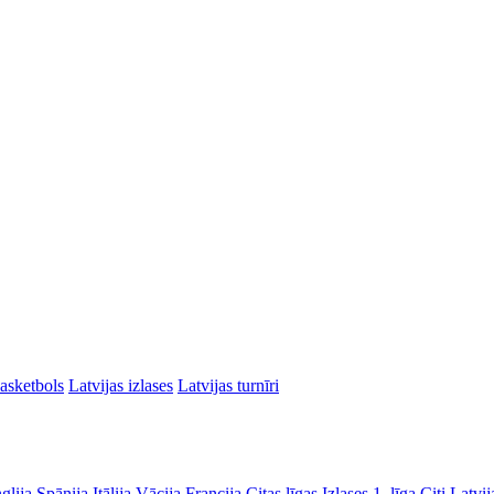
asketbols
Latvijas izlases
Latvijas turnīri
glija
Spānija
Itālija
Vācija
Francija
Citas līgas
Izlases
1. līga
Citi Latvij