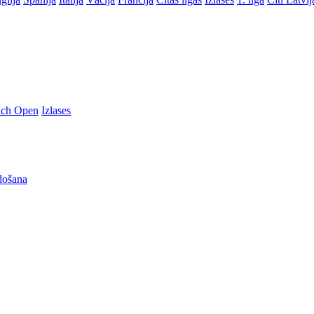
nch Open
Izlases
došana