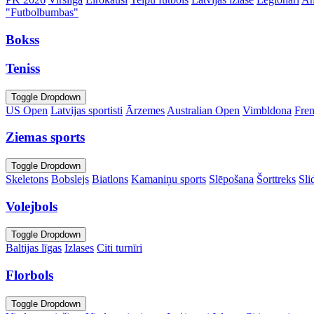
"Futbolbumbas"
Bokss
Teniss
Toggle Dropdown
US Open
Latvijas sportisti
Ārzemes
Australian Open
Vimbldona
Fre
Ziemas sports
Toggle Dropdown
Skeletons
Bobslejs
Biatlons
Kamaniņu sports
Slēpošana
Šorttreks
Sli
Volejbols
Toggle Dropdown
Baltijas līgas
Izlases
Citi turnīri
Florbols
Toggle Dropdown