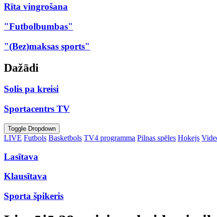
Rīta vingrošana
"Futbolbumbas"
"(Bez)maksas sports"
Dažādi
Solis pa kreisi
Sportacentrs TV
Toggle Dropdown
LIVE
Futbols
Basketbols
TV4 programma
Pilnas spēles
Hokejs
Video
Lasītava
Klausītava
Sporta špikeris