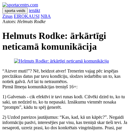
ienākt
sporta veids
Ziņas
EIROKAUSI
NBA
Autors:
Helmuts Rodke
Helmuts Rodke: ārkārtīgi
neticamā komunikācija
“Aizver muti!”? Nē, beidzot atver! Trenerim vajag pēc iespējas
precīzākus datus par tavu kondīciju, slodzes iedarbību un to, kas
notiek galvā. Arī lai tu netraumētos.
Pirmā līmeņa komunikācijas treniņš 16+:
1) Galvenais - cik efektīvi ir tavi runas kodi. Cilvēki dzird to, ko tu
saki, un nedzird to, ko tu nepasaki. Iznākumu vienmēr nosaka
“prompts”, kādu tu spēj ģenerēt.
2) Uzdod pareizos jautājumus: “Kas, kad, kā un kāpēc?”. Negaidi
informāciju pasīvi, interesējies par visu, kas treniņā skar tieši tevi. Ja
nesaproti, uzreiz prasi, ko dos konkrētais vingrinājums. Prasi, par