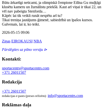
Būtu ārkartīgi neticami, ja olimpiskā čempione Eilīna Gu muļķīgi
klusētu kameru un žurnālistu priekšā. Kaut arī viņai ir tikai 22, un
vēl nav pabeigta Stenforda…
Kāpēc lai tik veikli runāt nespētu arī tu?
Tikai treniņa jautājums ģimenē, sabiedrībā un īpašos kursos.
Galvenais, lai ir, ko teikt.
2026-05-15 09:06
Ziņas
EIROKAUSI
NBA
Pārslēgties uz pilno versiju ⊳
Kontakti:
sportacentrs@sportacentrs.com
+371 26011507
Redakcija
+371 26011507
info@sportacentrs.com
redakcijas e-pasts (preses relīzēm):
Reklāmas daļa