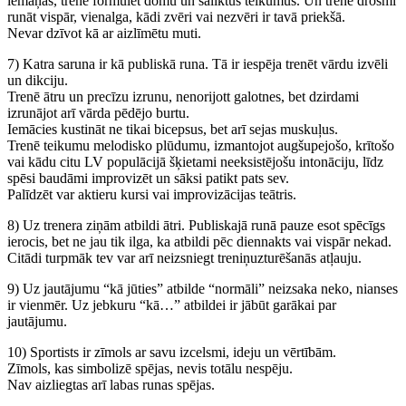
iemaņas, trenē formulēt domu un saliktus teikumus. Un trenē drosmi
runāt vispār, vienalga, kādi zvēri vai nezvēri ir tavā priekšā.
Nevar dzīvot kā ar aizlīmētu muti.
7) Katra saruna ir kā publiskā runa. Tā ir iespēja trenēt vārdu izvēli
un dikciju.
Trenē ātru un precīzu izrunu, nenorijott galotnes, bet dzirdami
izrunājot arī vārda pēdējo burtu.
Iemācies kustināt ne tikai bicepsus, bet arī sejas muskuļus.
Trenē teikumu melodisko plūdumu, izmantojot augšupejošo, krītošo
vai kādu citu LV populācijā šķietami neeksistējošu intonāciju, līdz
spēsi baudāmi improvizēt un sāksi patikt pats sev.
Palīdzēt var aktieru kursi vai improvizācijas teātris.
8) Uz trenera ziņām atbildi ātri. Publiskajā runā pauze esot spēcīgs
ierocis, bet ne jau tik ilga, ka atbildi pēc diennakts vai vispār nekad.
Citādi turpmāk tev var arī neizsniegt treniņuzturēšanās atļauju.
9) Uz jautājumu “kā jūties” atbilde “normāli” neizsaka neko, nianses
ir vienmēr. Uz jebkuru “kā…” atbildei ir jābūt garākai par
jautājumu.
10) Sportists ir zīmols ar savu izcelsmi, ideju un vērtībām.
Zīmols, kas simbolizē spējas, nevis totālu nespēju.
Nav aizliegtas arī labas runas spējas.