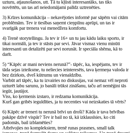
uzturu, atjaunošanos, utt. Tā tu kļūsti interesantāks, tas tiks
novērtēts, un tas arī neiedomājami palīdz uztrenēties.
3) Krīzes komunikācija – nekavējoties informē par sāpēm vai citām
problēmām. Tev ir tiesības saņemt cieņpilnu aprūpi, un tas ir
svarīgāk par trenera vai menedžera komfortu.
4) Trenē storytellingu. Ja tev ir 16+ un tu jau kādu laiku sporto, ir
tikai normāli, ja tev ir stāsts par sevi. Jāvar vismaz vienu minūti
interesanti un detalizēti par sevi norunāt. Ir speciāla shēma, kā to
darīt.
5) “Kāpēc ar mani neviens nerunā?”- tāpēc, ka, iespējams, tev ir
tāda sejas izteiksme, tu neliecies ieinteresēts, tava ķermeņa valoda ir
bez dzirksts, dveš kūtrumu un vienaldzību.
Varbūt arī tāpēc, ka tu izvairies no diskusijas, vai nemaz vēl neproti
uzturēt labu sarunu, jo banāli trūkst zināšanu, taču arī nemēģini tās
iegūt, jautājot.
Viss, ko ķermenis izstaro, ir redzama komunikācija.
Kurš gan gribēs ieguldīties, ja tu necenties vai neizskaties tā vērts?
6) Kāpēc ar treneri tu nerunā brīvi un droši? Kāda ir tava brīvības
pakāpe dzīvē vispār? Tev ir bail no tā, kā izklausīsies, ko citi
padomās, bail izblamēties?
Atbrīvojies no kompleksiem, trenē runas prasmes, small talk