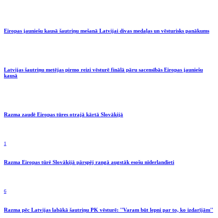
Eiropas jauniešu kausā šautriņu mešanā Latvijai divas medaļas un vēsturisks panākums
Latvijas šautriņu metējas pirmo reizi vēsturē finālā pāru sacensībās Eiropas jauniešu
kausā
Razma zaudē Eiropas tūres otrajā kārtā Slovākijā
1
Razma Eiropas tūrē Slovākijā pārspēj rangā augstāk esošu nīderlandieti
6
Razma pēc Latvijas labākā šautriņu PK vēsturē: ''Varam būt lepni par to, ko izdarījām''