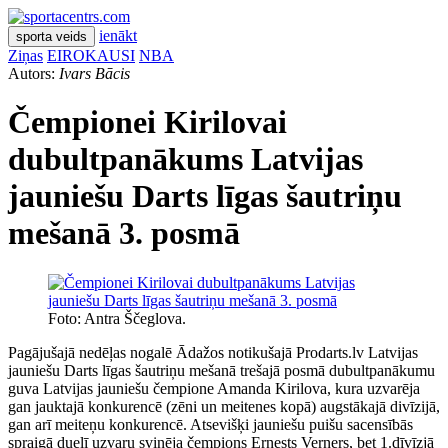
ienākt
sporta veids
Ziņas
EIROKAUSI
NBA
Autors:
Ivars Bācis
Čempionei Kirilovai
dubultpanākums Latvijas
jauniešu Darts līgas šautriņu
mešanā 3. posmā
Foto: Antra Ščeglova.
Pagājušajā nedēļas nogalē Ādažos notikušajā Prodarts.lv Latvijas
jauniešu Darts līgas šautriņu mešanā trešajā posmā dubultpanākumu
guva Latvijas jauniešu čempione Amanda Kirilova, kura uzvarēja
gan jauktajā konkurencē (zēni un meitenes kopā) augstākajā divīzijā,
gan arī meiteņu konkurencē. Atsevišķi jauniešu puišu sacensībās
spraigā duelī uzvaru svinēja čempions Ernests Verners, bet 1.dīvīzjā