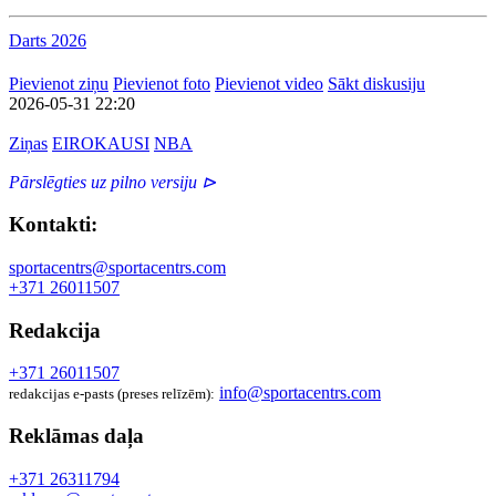
Darts 2026
Pievienot ziņu
Pievienot foto
Pievienot video
Sākt diskusiju
2026-05-31 22:20
Ziņas
EIROKAUSI
NBA
Pārslēgties uz pilno versiju ⊳
Kontakti:
sportacentrs@sportacentrs.com
+371 26011507
Redakcija
+371 26011507
info@sportacentrs.com
redakcijas e-pasts (preses relīzēm):
Reklāmas daļa
+371 26311794