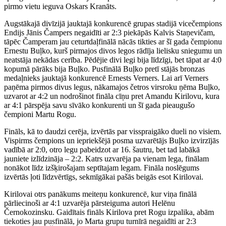
pirmo vietu ieguva Oskars Kranāts.
Augstākajā divīzijā jauktajā konkurencē grupas stadijā vicečempions
Endijs Jānis Čampers negaidīti ar 2:3 piekāpās Kalvis Staņevičam,
tāpēc Čamperam jau ceturtdaļfinālā nācās tikties ar šī gada čempionu
Ernestu Buļko, kurš pirmajos divos legos rādīja lielisku sniegumu un
neatstāja nekādas cerība. Pēdējie divi legi bija līdzīgi, bet tāpat ar 4:0
kopumā pārāks bija Buļko. Pusfinālā Buļko pretī stājās bronzas
medaļnieks jauktajā konkurencē Ernests Verners. Lai arī Verners
paņēma pirmos divus legus, nākamajos četros virsroku ņēma Buļko,
uzvarot ar 4:2 un nodrošinot fināla cīņu pret Amandu Kirilovu, kura
ar 4:1 pārspēja savu sīvāko konkurenti un šī gada pieaugušo
čempioni Martu Rogu.
Fināls, kā to daudzi cerēja, izvērtās par visspraigāko dueli no visiem.
Vispirms čempions un iepriekšējā posma uzvarētājs Buļko izvirzījās
vadībā ar 2:0, otro legu pabeidzot ar 16. šautru, bet tad labākā
jauniete izlīdzināja – 2:2. Katrs uzvarēja pa vienam lega, finālam
nonākot līdz izšķirošajam septītajam legam. Fināla noslēgums
izvērtās ļoti līdzvērtīgs, sekmīgākai pašās beigās esot Kirilovai.
Kirilovai otrs panākums meiteņu konkurencē, kur viņa finālā
pārliecinoši ar 4:1 uzvarēja pārsteiguma autori Helēnu
Černokozinsku. Gaidītais fināls Kirilova pret Rogu izpalika, abām
tiekoties jau pusfinālā, jo Marta grupu turnīrā negaidīti ar 2:3