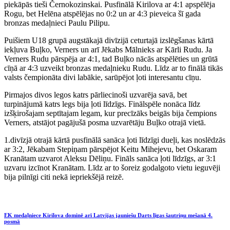
piekāpās tieši Černokozinskai. Pusfinālā Kirilova ar 4:1 apspēlēja
Rogu, bet Helēna atspēlējas no 0:2 un ar 4:3 pieveica šī gada
bronzas medaļnieci Paulu Pilipu.
Puišiem U18 grupā augstākajā divīzijā ceturtajā izslēgšanas kārtā
iekļuva Buļko, Verners un arī Jēkabs Mālnieks ar Kārli Rudu. Ja
Verners Rudu pārspēja ar 4:1, tad Buļko nācās atspēlēties un grūtā
cīņā ar 4:3 uzveikt bronzas medaļnieku Rudu. Līdz ar to finālā tikās
valsts čempionāta divi labākie, sarūpējot ļoti interesantu cīņu.
Pirmajos divos legos katrs pārliecinoši uzvarēja savā, bet
turpinājumā katrs legs bija ļoti līdzīgs. Finālspēle nonāca līdz
izšķirošajam septītajam legam, kur precīzāks beigās bija čempions
Verners, atstājot pagājušā posma uzvarētāju Buļko otrajā vietā.
1.divīzjā otrajā kārtā pusfinālā sanāca ļoti līdzīgi dueļi, kas noslēdzās
ar 3:2, Jēkabam Stepiņam pārspējot Keitu Mihejevu, bet Oskaram
Kranātam uzvarot Aleksu Dēliņu. Fināls sanāca ļoti līdzīgs, ar 3:1
uzvaru izcīnot Kranātam. Līdz ar to šoreiz godalgoto vietu ieguvēji
bija pilnīgi citi nekā iepriekšējā reizē.
EK medaļniece Kirilova dominē arī Latvijas jauniešu Darts līgas šautriņu mešanā 4.
posmā