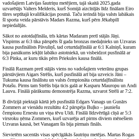
vadošajiem Latvijas šautriņu metējiem, tajā skaitā 2025.gada
uzvarētājs Valters Melderis, kurš Somijā aizcīnījās līdz finālam Eiro
tūres septītajā kvalifikācijas posmā. Taču ierindā bija valsts labākais
šī sporta veida pārstāvis Madars Razma, kurš pērn Jēkabpilī
nepiedalījās.
Sākot no astotdaļfināla, trīs kārtas Madaram pretī stājās Jāņi.
Vispirms ar 6:3 tika pārspēts šī gada bronzas medaļnieks un Uzvaras
kausa pusfinālists Pāvuliņš, tad ceturtdaļfinālā ar 6:1 Kalniņš, kuram
bija panākums iekļūt labāko astotniekā, un visbeidzot pusfinālā ar
6:3 Pinka, ar kuru tikās pērn Priekules kausa finālā.
Finālā Razmam pretī stājās viens no vadošajiem veterānu grupas
pārstāvjiem Aigars Strēlis, kurš pusfinālā arī bija uzveicis Jāni –
Tukuma kausa finālistu un valsts čempionāta ceturtdaļfinālistu
Potašu. Pirms tam Strēlis bija ticis galā ar Kasparu Mauropu un Andi
Lauvu. Finālā pārākumu demonstrēja Razma, uzvarot Strēli ar 7:2.
B divīzijā piektajā kārtā jeb pusfinālā Edgars Vanags un Gunārs
Zommers ar vienādu rezultātu 4:2 pārspēja Buļko – jauniešu
čempionu Ernestu un viņa tēvu Uldi. Finālā līdzvērtīgā cīņā ar 5:3
virsroku ņēma Zommers, kurš uzvarēja arī pirms diviem mēnešiem
Uzvaras kausā, bet Vanagam šis bija pirmais fināls.
Sievietēm sacentās visas spēcīgākās šautriņu metējas. Martas Rogas