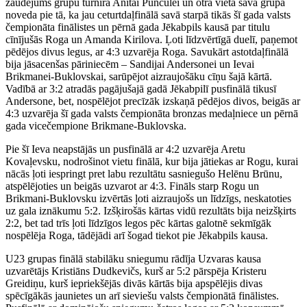
zaudējums grupu turnīrā Anitai Punculei un otrā vieta savā grupā
noveda pie tā, ka jau ceturtdaļfinālā savā starpā tikās šī gada valsts
čempionāta finālistes un pērnā gada Jēkabpils kausā par titulu
cīnījušās Roga un Amanda Kirilova. Ļoti līdzvērtīgā duelī, paņemot
pēdējos divus legus, ar 4:3 uzvarēja Roga. Savukārt astotdaļfinālā
bija jāsacenšas pāriniecēm – Sandijai Andersonei un Ievai
Brikmanei-Buklovskai, sarūpējot aizraujošāku cīņu šajā kārtā.
Vadībā ar 3:2 atradās pagājušajā gadā Jēkabpilī pusfinālā tikusī
Andersone, bet, nospēlējot precīzāk izskaņā pēdējos divos, beigās ar
4:3 uzvarēja šī gada valsts čempionāta bronzas medaļniece un pērnā
gada vicečempione Brikmane-Buklovska.
Pie šī Ieva neapstājās un pusfinālā ar 4:2 uzvarēja Aretu
Kovaļevsku, nodrošinot vietu finālā, kur bija jātiekas ar Rogu, kurai
nācās ļoti iespringt pret labu rezultātu sasniegušo Helēnu Brūnu,
atspēlējoties un beigās uzvarot ar 4:3. Fināls starp Rogu un
Brikmani-Buklovsku izvērtās ļoti aizraujošs un līdzīgs, neskatoties
uz gala iznākumu 5:2. Izšķirošās kārtas vidū rezultāts bija neizšķirts
2:2, bet tad trīs ļoti līdzīgos legos pēc kārtas galotnē sekmīgāk
nospēlēja Roga, tādējādi arī šogad tiekot pie Jēkabpils kausa.
U23 grupas finālā stabilāku sniegumu rādīja Uzvaras kausa
uzvarētājs Kristiāns Dudkevičs, kurš ar 5:2 pārspēja Kristeru
Greidiņu, kurš iepriekšējās divās kārtās bija apspēlējis divas
spēcīgākās jaunietes un arī sieviešu valsts čempionātā finālistes.