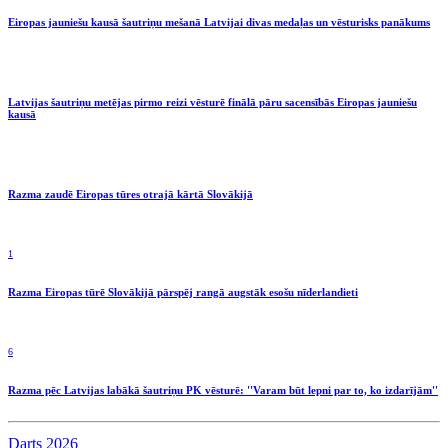
Eiropas jauniešu kausā šautriņu mešanā Latvijai divas medaļas un vēsturisks panākums
Latvijas šautriņu metējas pirmo reizi vēsturē finālā pāru sacensībās Eiropas jauniešu
kausā
Razma zaudē Eiropas tūres otrajā kārtā Slovākijā
1
Razma Eiropas tūrē Slovākijā pārspēj rangā augstāk esošu nīderlandieti
6
Razma pēc Latvijas labākā šautriņu PK vēsturē: ''Varam būt lepni par to, ko izdarījām''
Darts 2026