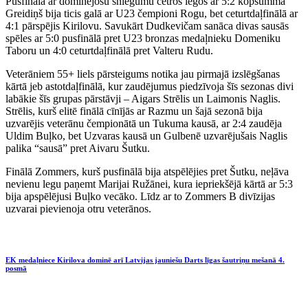
Pusfinālā ar dominējošu sniegumu četros legos ar 5:2 kopsummā
Greidiņš bija ticis galā ar U23 čempioni Rogu, bet ceturtdaļfinālā ar
4:1 pārspējis Kirilovu. Savukārt Dudkevičam sanāca divas sausās
spēles ar 5:0 pusfinālā pret U23 bronzas medaļnieku Domeniku
Taboru un 4:0 ceturtdaļfinālā pret Valteru Rudu.
Veterāniem 55+ liels pārsteigums notika jau pirmajā izslēgšanas
kārtā jeb astotdaļfinālā, kur zaudējumus piedzīvoja šīs sezonas divi
labākie šīs grupas pārstāvji – Aigars Strēlis un Laimonis Naglis.
Strēlis, kurš elitē finālā cīnījās ar Razmu un šajā sezonā bija
uzvarējis veterānu čempionātā un Tukuma kausā, ar 2:4 zaudēja
Uldim Buļko, bet Uzvaras kausā un Gulbenē uzvarējušais Naglis
palika “sausā” pret Aivaru Šutku.
Finālā Zommers, kurš pusfinālā bija atspēlējies pret Šutku, neļāva
nevienu legu paņemt Marijai Ružānei, kura iepriekšējā kārtā ar 5:3
bija apspēlējusi Buļko vecāko. Līdz ar to Zommers B divīzijas
uzvarai pievienoja otru veterānos.
EK medaļniece Kirilova dominē arī Latvijas jauniešu Darts līgas šautriņu mešanā 4.
posmā