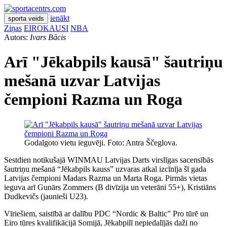
ienākt
sporta veids
Ziņas
EIROKAUSI
NBA
Autors:
Ivars Bācis
Arī "Jēkabpils kausā" šautriņu
mešanā uzvar Latvijas
čempioni Razma un Roga
Godalgoto vietu ieguvēji. Foto: Antra Ščeglova.
Sestdien notikušajā WINMAU Latvijas Darts virslīgas sacensībās
šautriņu mešanā “Jēkabpils kauss” uzvaras atkal izcīnīja šī gada
Latvijas čempioni Madars Razma un Marta Roga. Pirmās vietas
ieguva arī Gunārs Zommers (B divīzija un veterāni 55+), Kristiāns
Dudkevičs (jaunieši U23).
Vīriešiem, saistībā ar dalību PDC “Nordic & Baltic” Pro tūrē un
Eiro tūres kvalifikācijā Somijā, Jēkabpilī nepiedalījās daži no