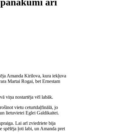
, panākumi arī
rtēja Amanda Kirilova, kura iekļuva
vara Martai Rogai, bet Ernestam
ā viņa nostartēja vēl labāk.
šinot vietu ceturtdaļfinālā, jo
 lietuvietei Eglei Galdikaitei.
praiga. Lai arī zviedriete bija
e spēlēja ļoti labi, un Amanda pret