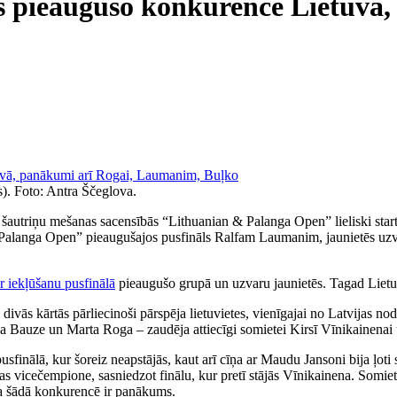
ls pieaugušo konkurencē Lietuvā
). Foto: Antra Ščeglova.
s šautriņu mešanas sacensībās “Lithuanian & Palanga Open” lieliski sta
 “Palanga Open” pieaugušajos pusfināls Ralfam Laumanim, jaunietēs uz
 iekļūšanu pusfinālā
pieaugušo grupā un uzvaru jaunietēs. Tagad Lietuv
s kārtās pārliecinoši pārspēja lietuvietes, vienīgajai no Latvijas nodro
a Bauze un Marta Roga – zaudēja attiecīgi somietei Kirsī Vīnikainenai un
usfinālā, kur šoreiz neapstājās, kaut arī cīņa ar Maudu Jansoni bija ļoti s
as vicečempione, sasniedzot finālu, kur pretī stājās Vīnikainena. Somiet
eta šādā konkurencē ir panākums.