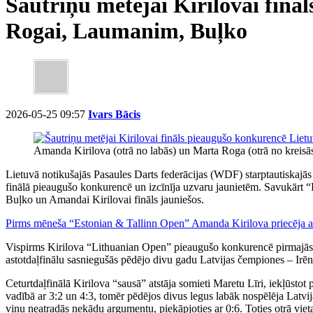
Šautriņu metējai Kirilovai finā
Rogai, Laumanim, Buļko
2026-05-25 09:57
Ivars Bācis
Amanda Kirilova (otrā no labās) un Marta Roga (otrā no kreisās
Lietuvā notikušajās Pasaules Darts federācijas (WDF) starptautiskajā
finālā pieaugušo konkurencē un izcīnīja uzvaru jaunietēm. Savukārt
Buļko un Amandai Kirilovai fināls jauniešos.
Pirms mēneša “Estonian & Tallinn Open” Amanda Kirilova priecēja ar
Vispirms Kirilova “Lithuanian Open” pieaugušo konkurencē pirmajās divā
astotdaļfinālu sasniegušās pēdējo divu gadu Latvijas čempiones – Irēn
Ceturtdaļfinālā Kirilova “sausā” atstāja somieti Maretu Līri, iekļūstot p
vadībā ar 3:2 un 4:3, tomēr pēdējos divus legus labāk nospēlēja Latvij
viņu neatradās nekādu argumentu, piekāpjoties ar 0:6. Toties otrā vi