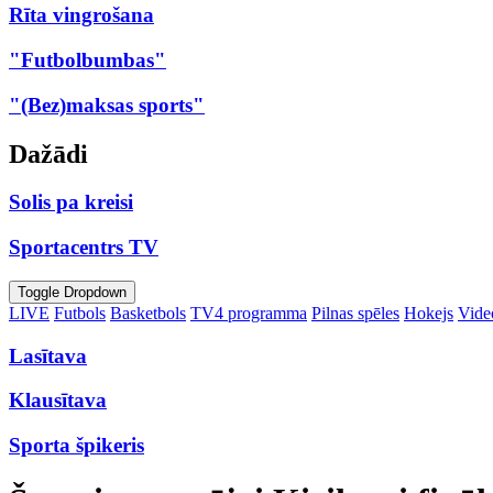
Rīta vingrošana
"Futbolbumbas"
"(Bez)maksas sports"
Dažādi
Solis pa kreisi
Sportacentrs TV
Toggle Dropdown
LIVE
Futbols
Basketbols
TV4 programma
Pilnas spēles
Hokejs
Video
Lasītava
Klausītava
Sporta špikeris