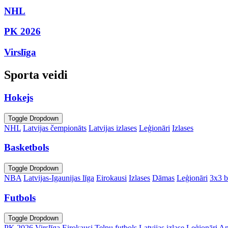
NHL
PK 2026
Virslīga
Sporta veidi
Hokejs
Toggle Dropdown
NHL
Latvijas čempionāts
Latvijas izlases
Leģionāri
Izlases
Basketbols
Toggle Dropdown
NBA
Latvijas-Igaunijas līga
Eirokausi
Izlases
Dāmas
Leģionāri
3x3 b
Futbols
Toggle Dropdown
PK 2026
Virslīga
Eirokausi
Telpu futbols
Latvijas izlase
Leģionāri
An