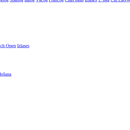
nch Open
Izlases
došana