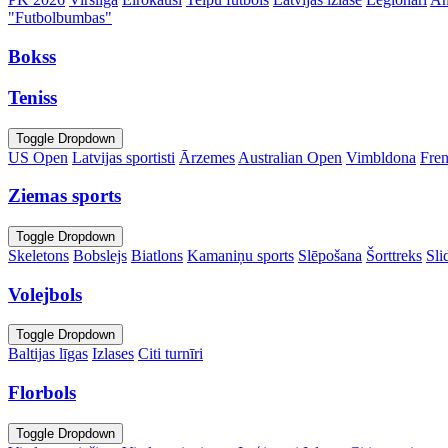
"Futbolbumbas"
Bokss
Teniss
Toggle Dropdown
US Open
Latvijas sportisti
Ārzemes
Australian Open
Vimbldona
Fre
Ziemas sports
Toggle Dropdown
Skeletons
Bobslejs
Biatlons
Kamaniņu sports
Slēpošana
Šorttreks
Sli
Volejbols
Toggle Dropdown
Baltijas līgas
Izlases
Citi turnīri
Florbols
Toggle Dropdown