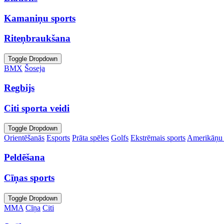
Kamaniņu sports
Riteņbraukšana
Toggle Dropdown
BMX
Šoseja
Regbijs
Citi sporta veidi
Toggle Dropdown
Orientēšanās
Esports
Prāta spēles
Golfs
Ekstrēmais sports
Amerikāņu 
Peldēšana
Cīņas sports
Toggle Dropdown
MMA
Cīņa
Citi