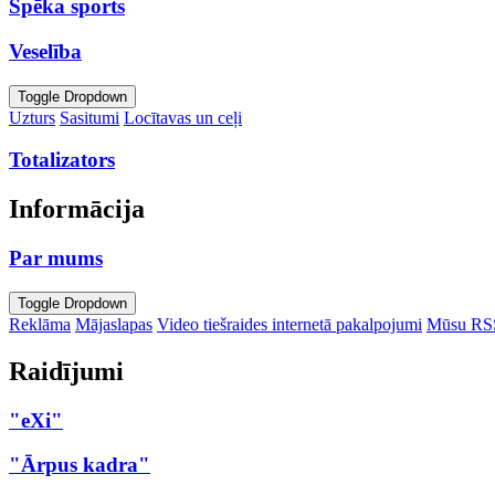
Spēka sports
Veselība
Toggle Dropdown
Uzturs
Sasitumi
Locītavas un ceļi
Totalizators
Informācija
Par mums
Toggle Dropdown
Reklāma
Mājaslapas
Video tiešraides internetā pakalpojumi
Mūsu RS
Raidījumi
"eXi"
"Ārpus kadra"