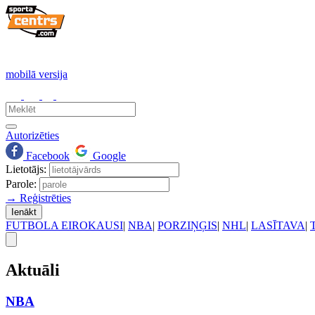
mobilā versija
Autorizēties
Facebook
Google
Lietotājs:
Parole:
→ Reģistrēties
Ienākt
FUTBOLA EIROKAUSI
|
NBA
|
PORZIŅĢIS
|
NHL
|
LASĪTAVA
|
Aktuāli
NBA