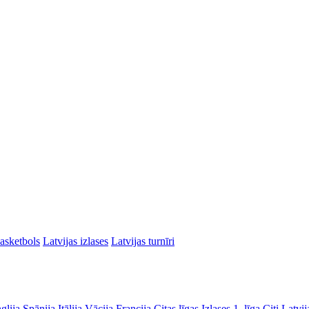
asketbols
Latvijas izlases
Latvijas turnīri
glija
Spānija
Itālija
Vācija
Francija
Citas līgas
Izlases
1. līga
Citi Latvij