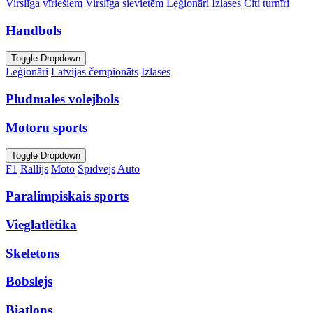
Virslīga vīriešiem
Virslīga sievietēm
Leģionāri
Izlases
Citi turnīri
Handbols
Toggle Dropdown
Leģionāri
Latvijas čempionāts
Izlases
Pludmales volejbols
Motoru sports
Toggle Dropdown
F1
Rallijs
Moto
Spīdvejs
Auto
Paralimpiskais sports
Vieglatlētika
Skeletons
Bobslejs
Biatlons