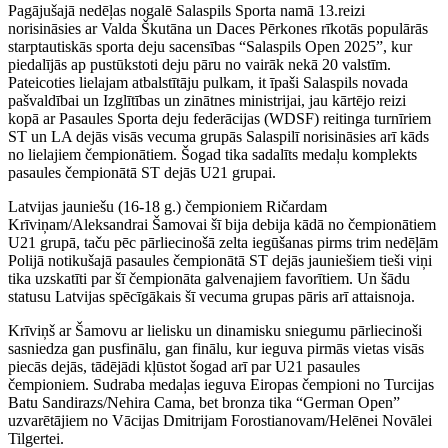
Pagājušajā nedēļas nogalē Salaspils Sporta namā 13.reizi
norisināsies ar Valda Škutāna un Daces Pērkones rīkotās populārās
starptautiskās sporta deju sacensības “Salaspils Open 2025”, kur
piedalījās ap pustūkstoti deju pāru no vairāk nekā 20 valstīm.
Pateicoties lielajam atbalstītāju pulkam, it īpaši Salaspils novada
pašvaldībai un Izglītības un zinātnes ministrijai, jau kārtējo reizi
kopā ar Pasaules Sporta deju federācijas (WDSF) reitinga turnīriem
ST un LA dejās visās vecuma grupās Salaspilī norisināsies arī kāds
no lielajiem čempionātiem. Šogad tika sadalīts medaļu komplekts
pasaules čempionātā ST dejās U21 grupai.
Latvijas jauniešu (16-18 g.) čempioniem Ričardam
Krīviņam/Aleksandrai Šamovai šī bija debija kādā no čempionātiem
U21 grupā, taču pēc pārliecinošā zelta iegūšanas pirms trim nedēļām
Polijā notikušajā pasaules čempionātā ST dejās jauniešiem tieši viņi
tika uzskatīti par šī čempionāta galvenajiem favorītiem. Un šādu
statusu Latvijas spēcīgākais šī vecuma grupas pāris arī attaisnoja.
Krīviņš ar Šamovu ar lielisku un dinamisku sniegumu pārliecinoši
sasniedza gan pusfinālu, gan finālu, kur ieguva pirmās vietas visās
piecās dejās, tādējādi kļūstot šogad arī par U21 pasaules
čempioniem. Sudraba medaļas ieguva Eiropas čempioni no Turcijas
Batu Sandirazs/Nehira Cama, bet bronza tika “German Open”
uzvarētājiem no Vācijas Dmitrijam Forostianovam/Helēnei Novālei
Tilgertei.