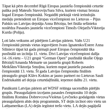
Tāpat kā pērn decembrī Rīgā Eiropas jauniešu čempionātā ceturtie
palika poļi Mateušs Stavovijs/Sara Silva, kuriem vismaz bronza
šogad Eiropas čempionātā. Negaidīti piektajā vietā ierindojās
medaļu pretendenti un Eiropas vicečempioni no Lietuvas – Pijus
Palskis un Latvijas dejotāja Anna Bērziņa, bet fināla sešinieku
noslēdza Pasaules jauniešu vicečempioni Timožs Olejaržs/Viktorija
Kurda (Polija).
Ļoti labs veikums arī pārējiem Latvijas pāriem. Valts U21
čempionātā pirmās vietas ieguvējiem Ivans Ignatenko/Estere Anna
Siliniece tāpat kā gada pirmajā pusē Eiropas čempionātā tika
pusfinālā un izcīnīja 11. vietu. Divi Latvijas vicečempioni dalīja
14.-16.vietu – U21 grupā “German Open” pusfinālā tikušie Oļegs
Bērziņš/Amanda Meinarte un jauniešu grupā Roberts
Meikšāns/Viktorija Smoļina, kuriem nupat jauniešu pasaules
čempionātā 13. vieta. Šī gada Latvijas čempionāta finālists
pieaugušo grupā Klāvs Kokins ar jauno partneri no Lietuvas Sauli
Endriukaititi arī dejoja ceturtdaļfinālā, ieņemot dalītu 21. vietu.
Panākumi Latvijas pāriem arī WDSF reitinga sacensībās pārējās
grupās. Pieaugušajiem izceļams pasaules čempionātu 10 dejās
finālistu Romāna Dobrevcova/Violetas Ļevčneko godalgotās vietas
pieaugušajiem abās deju programmās, ST dejās izcīnot otro vietu un
Latīņamerikas (LA) dejās iegūstot trešo vietu. LA dejās pagājušā