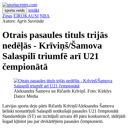
ienākt
sporta veids
Ziņas
EIROKAUSI
NBA
Autors:
Agris Suveizda
Otrais pasaules tituls trijās
nedēļās - Krīviņš/Šamova
Salaspilī triumfē arī U21
čempionātā
Aleksandra Šamova un Ričards Krīviņš. Foto: Kirklys
Dance Media
Latvijas sporta deju pāris Ričards Krīviņš/Aleksandra Šamova
lieliski nostartējuši Salaspilī notikušajā pasaules U21 čempionātā
Standartdejās (ST) un izcīnījuši uzvaru 49 pāru konkurencē, tādējādi
šogad kļūstot jau par divkārtējiem pasaules čempioniem.