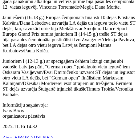
gada panākumu atkārtoja un vēlreiz pirmie bija pasaules čempionāta
12. vietas ieguvēji Vincencs Torremade/Megija Dana Morīte.
Jauniešiem (16-18 g.) Eiropas čempionāta finālisti 10 dejās Kristiāns
Kalvāns/Dana Ļebedeva uzvarēja LA dejās un ieguva trešo vietu ST
dejās, kur, savukārt otrie bija Meikšāns ar Smoļinu. Dance Sport
Europe Grand Prix turnīrā junioriem II (14-15 g.) trešie ST dejās
bija pasaules čempionāta pusfinālisti Ivo Zvaigzne/Aleksija Pavlova,
bet LA dejās otro vietu ieguva Latvijas čempioni Marats
Kurbatovs/Paula Kolča.
Junioriem I (12-13 g.) ar spēcīgajiem čehiem līdzīgi cīnījās abi
vadošie Latvijas pāri, “German open” godalgoto vietu ieguvējiem
Oskaram Vasiļjevam/Evai Dmitričenko uzvarot ST dejās un iegūstot
otro vietu LA dejās, bet “German open” finālistiem Markusam
Kalniņam/Džesikai Mordererei esot otrajiem un trešajiem. Bērniem
ST dejās uzvarēja Štutgartē trijniekā tikušieTimurs Trokša/Veronika
Bolbate.
Informāciju sagatavoja:
Ivars Bācis
organizatoru pārstāvis
2025-11-16 14:32
Ziņas
EIROKAUSI
NBA