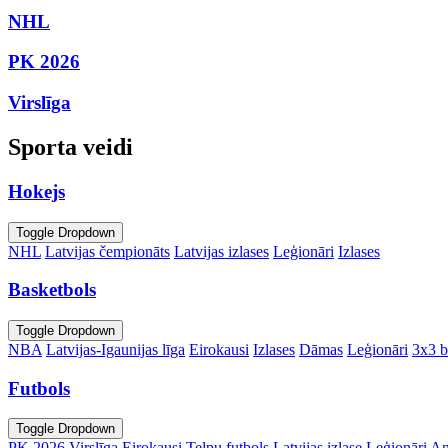
NHL
PK 2026
Virslīga
Sporta veidi
Hokejs
Toggle Dropdown
NHL
Latvijas čempionāts
Latvijas izlases
Leģionāri
Izlases
Basketbols
Toggle Dropdown
NBA
Latvijas-Igaunijas līga
Eirokausi
Izlases
Dāmas
Leģionāri
3x3 b
Futbols
Toggle Dropdown
PK 2026
Virslīga
Eirokausi
Telpu futbols
Latvijas izlase
Leģionāri
An