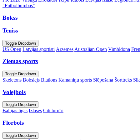
"Futbolbumbas"
Bokss
Teniss
Toggle Dropdown
US Open
Latvijas sportisti
Ārzemes
Australian Open
Vimbldona
Fre
Ziemas sports
Toggle Dropdown
Skeletons
Bobslejs
Biatlons
Kamaniņu sports
Slēpošana
Šorttreks
Sli
Volejbols
Toggle Dropdown
Baltijas līgas
Izlases
Citi turnīri
Florbols
Toggle Dropdown