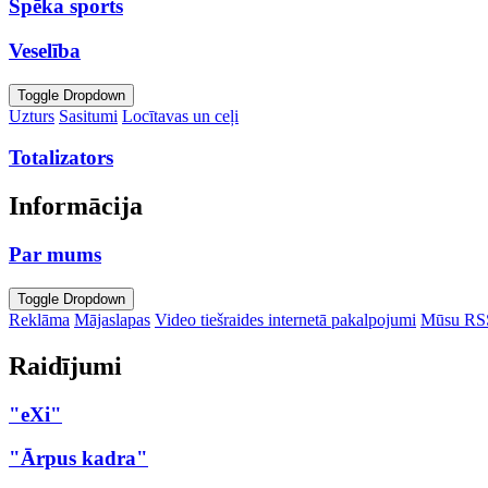
Spēka sports
Veselība
Toggle Dropdown
Uzturs
Sasitumi
Locītavas un ceļi
Totalizators
Informācija
Par mums
Toggle Dropdown
Reklāma
Mājaslapas
Video tiešraides internetā pakalpojumi
Mūsu RS
Raidījumi
"eXi"
"Ārpus kadra"