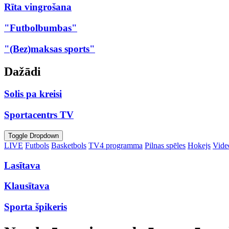
Rīta vingrošana
"Futbolbumbas"
"(Bez)maksas sports"
Dažādi
Solis pa kreisi
Sportacentrs TV
Toggle Dropdown
LIVE
Futbols
Basketbols
TV4 programma
Pilnas spēles
Hokejs
Video
Lasītava
Klausītava
Sporta špikeris