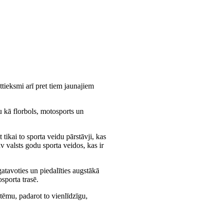
ttieksmi arī pret tiem jaunajiem
u kā florbols, motosports un
ikai to sporta veidu pārstāvji, kas
v valsts godu sporta veidos, kas ir
gatavoties un piedalīties augstākā
sporta trasē.
tēmu, padarot to vienlīdzīgu,