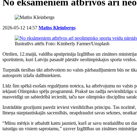
No eksāmeniem atbrīvos arī neo
2026-05-12 14:57
Matīss Kleinbergs
Ilustratīvs attēls Foto: Kimberly Farmer/Unsplash
Otrdien, 12.maijā, valdība apstiprināja Izglītības un zinātnes ministri
sportistiem, kuri Latviju pasaulē pārstāv neolimpiskajos sporta veidos.
Turpmāk tiesības tikt atbrīvotiem no valsts pārbaudījumiem būs ne tika
autosports izlašu dalībniekiem.
Līdz šim spēkā esošais regulējums noteica, ka atbrīvojumu no valsts pā
iekļauti Olimpisko spēļu programmā. Praksē tas radīja nevienlīdzīgu sit
masveidīgi un sabiedrībā iecienīti, taču nav olimpisko disciplīnu sarak
Izstrādātie grozījumi paredz ieviest vienlīdzības principu. Tas nozīmē, k
līmeņa starptautiskajās sacensībās, neapdraudot savas sekmes, neatkarīg
“Mūsu mērķis ir atbalstīt katru jaunieti, kurš ar savu neatlaidību un 
taisnīgu un visiem saprotamu,” uzsver Izglītības un zinātnes ministri