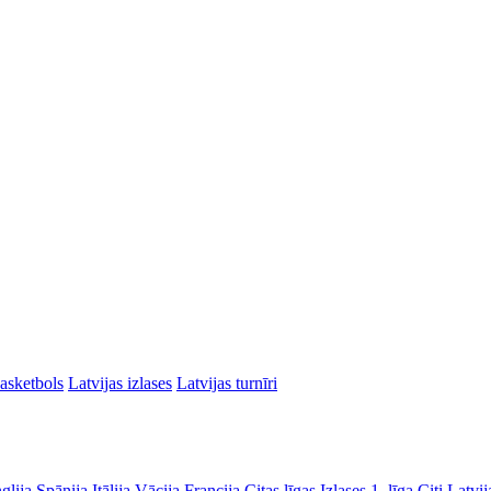
asketbols
Latvijas izlases
Latvijas turnīri
glija
Spānija
Itālija
Vācija
Francija
Citas līgas
Izlases
1. līga
Citi Latvij