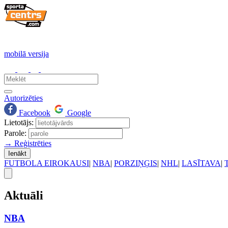
mobilā versija
Autorizēties
Facebook
Google
Lietotājs:
Parole:
→ Reģistrēties
Ienākt
FUTBOLA EIROKAUSI
|
NBA
|
PORZIŅĢIS
|
NHL
|
LASĪTAVA
|
Aktuāli
NBA