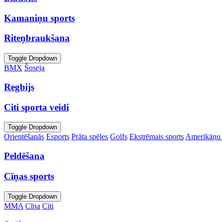
Kamaniņu sports
Riteņbraukšana
Toggle Dropdown
BMX
Šoseja
Regbijs
Citi sporta veidi
Toggle Dropdown
Orientēšanās
Esports
Prāta spēles
Golfs
Ekstrēmais sports
Amerikāņu 
Peldēšana
Cīņas sports
Toggle Dropdown
MMA
Cīņa
Citi