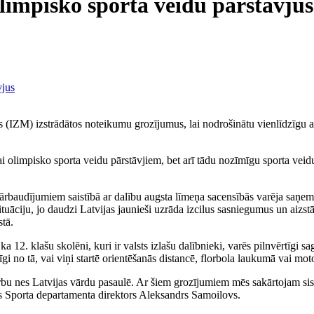
limpisko sporta veidu pārstāvjus
jas (IZM) izstrādātos noteikumu grozījumus, lai nodrošinātu vienlīdzīgu a
i olimpisko sporta veidu pārstāvjiem, bet arī tādu nozīmīgu sporta veid
rbaudījumiem saistībā ar dalību augsta līmeņa sacensībās varēja saņemt t
uāciju, jo daudzi Latvijas jaunieši uzrāda izcilus sasniegumus un aizstā
stā.
a 12. klašu skolēni, kuri ir valsts izlašu dalībnieki, varēs pilnvērtīgi sa
i no tā, vai viņi startē orientēšanās distancē, florbola laukumā vai moto
darbu nes Latvijas vārdu pasaulē. Ar šiem grozījumiem mēs sakārtojam sis
jas Sporta departamenta direktors Aleksandrs Samoilovs.