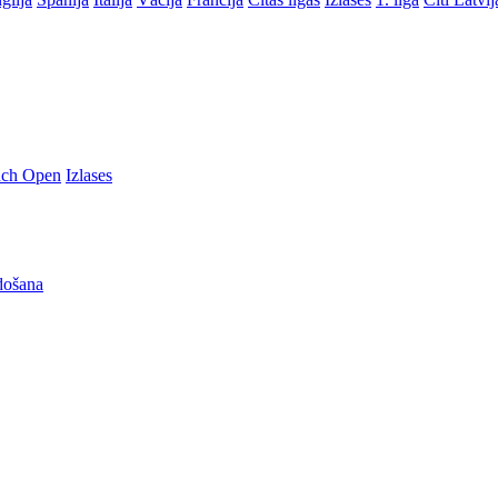
nch Open
Izlases
došana