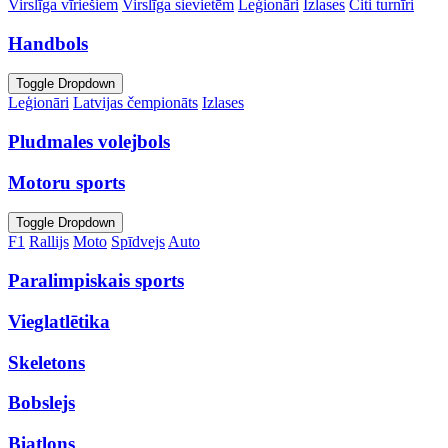
Virslīga vīriešiem
Virslīga sievietēm
Leģionāri
Izlases
Citi turnīri
Handbols
Toggle Dropdown
Leģionāri
Latvijas čempionāts
Izlases
Pludmales volejbols
Motoru sports
Toggle Dropdown
F1
Rallijs
Moto
Spīdvejs
Auto
Paralimpiskais sports
Vieglatlētika
Skeletons
Bobslejs
Biatlons