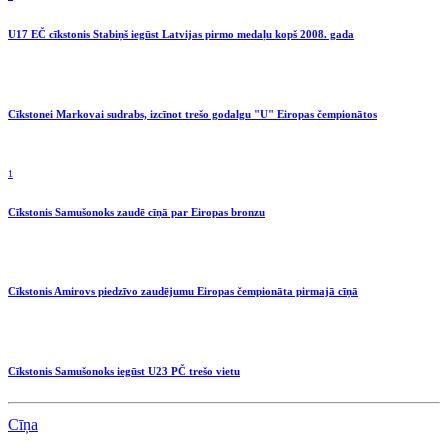
U17 EČ cīkstonis Stabiņš iegūst Latvijas pirmo medaļu kopš 2008. gada
Cīkstonei Markovai sudrabs, izcīnot trešo godalgu "U" Eiropas čempionātos
1
Cīkstonis Samušonoks zaudē cīņā par Eiropas bronzu
Cīkstonis Amirovs piedzīvo zaudējumu Eiropas čempionāta pirmajā cīņā
Cīkstonis Samušonoks iegūst U23 PČ trešo vietu
Cīņa