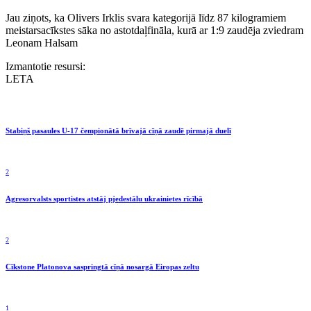
Jau ziņots, ka Olivers Irklis svara kategorijā līdz 87 kilogramiem
meistarsacīkstes sāka no astotdaļfināla, kurā ar 1:9 zaudēja zviedram
Leonam Halsam
Izmantotie resursi:
LETA
Stabiņš pasaules U-17 čempionātā brīvajā cīņā zaudē pirmajā duelī
2
Agresorvalsts sportistes atstāj pjedestālu ukrainietes rīcībā
2
Cīkstone Platonova saspringtā cīņā nosargā Eiropas zeltu
1