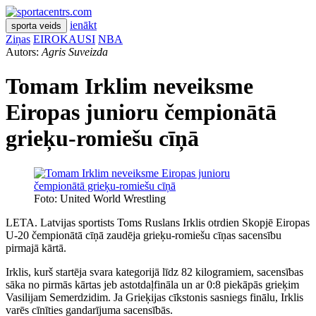
ienākt
sporta veids
Ziņas
EIROKAUSI
NBA
Autors:
Agris Suveizda
Tomam Irklim neveiksme
Eiropas junioru čempionātā
grieķu-romiešu cīņā
Foto: United World Wrestling
LETA. Latvijas sportists Toms Ruslans Irklis otrdien Skopjē Eiropas
U-20 čempionātā cīņā zaudēja grieķu-romiešu cīņas sacensību
pirmajā kārtā.
Irklis, kurš startēja svara kategorijā līdz 82 kilogramiem, sacensības
sāka no pirmās kārtas jeb astotdaļfināla un ar 0:8 piekāpās grieķim
Vasilijam Semerdzidim. Ja Grieķijas cīkstonis sasniegs finālu, Irklis
varēs cīnīties gandarījuma sacensībās.