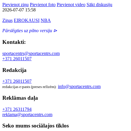
Pievienot ziņu
Pievienot foto
Pievienot video
Sākt diskusiju
2026-07-07 15:58
Ziņas
EIROKAUSI
NBA
Pārslēgties uz pilno versiju ⊳
Kontakti:
sportacentrs@sportacentrs.com
+371 26011507
Redakcija
+371 26011507
info@sportacentrs.com
redakcijas e-pasts (preses relīzēm):
Reklāmas daļa
+371 26311794
reklama@sportacentrs.com
Seko mums sociālajos tīklos