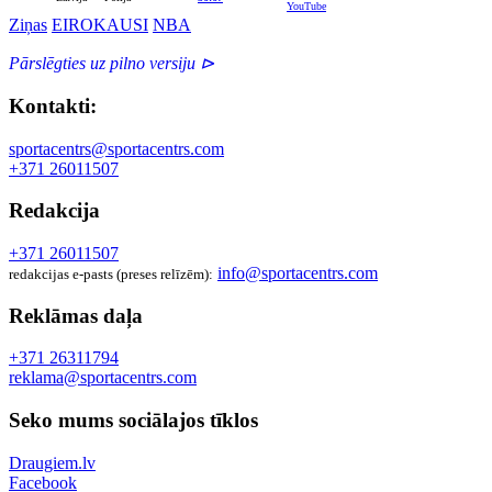
Ziņas
EIROKAUSI
NBA
Pārslēgties uz pilno versiju ⊳
Kontakti:
sportacentrs@sportacentrs.com
+371 26011507
Redakcija
+371 26011507
info@sportacentrs.com
redakcijas e-pasts (preses relīzēm):
Reklāmas daļa
+371 26311794
reklama@sportacentrs.com
Seko mums sociālajos tīklos
Draugiem.lv
Facebook