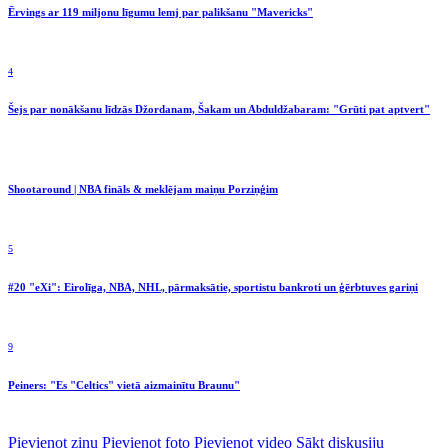
Ērvings ar 119 miljonu līgumu lemj par palikšanu "Mavericks"
4
Šejs par nonākšanu līdzās Džordanam, Šakam un Abduldžabaram: "Grūti pat aptvert"
Shootaround | NBA fināls & meklējam maiņu Porziņģim
5
#20 "eXi": Eirolīga, NBA, NHL, pārmaksātie, sportistu bankroti un ģērbtuves gariņi
9
Peiners: "Es "Celtics" vietā aizmainītu Braunu"
Pievienot ziņu
Pievienot foto
Pievienot video
Sākt diskusiju