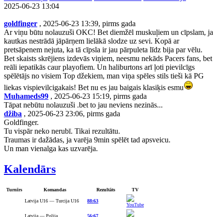
2025-06-23 13:04
goldfinger
, 2025-06-23 13:39, pirms gada
Ar viņu būtu nolauzuši OKC! Bet diemžēl muskuļiem un cīpslam, ja
kautkas nestrādā jāpārņem lielākā slodze uz sevi. Kopā ar
pretsāpenem nejuta, ka tā cīpsla ir jau pārpuleta līdz bija par vēlu.
Bet skaists skrējiens izdevās viņiem, neesmu nekāds Pacers fans, bet
reāli iepatikās caur playofiem. Un haliburtons arī ļoti pievilcīgs
spēlētājs no visiem Top džekiem, man viņa spēles stils tieši kā PG
liekas vispievilcigakais! Bet nu es jau baigais klasiķis esmu
Muhameds99
, 2025-06-23 15:19, pirms gada
Tāpat nebūtu nolauzuši .bet to jau neviens nezinās...
džiba
, 2025-06-23 23:06, pirms gada
Goldfinger.
Tu vispār neko nerubī. Tikai rezultātu.
Traumas ir dažādas, ja varēja 9min spēlēt tad apsveicu.
Un man vienalga kas uzvarēja.
Kalendārs
Turnīrs
Komandas
Rezultāts
TV
Latvija U16 — Turcija U16
88:63
Latvija — Polija
56:67