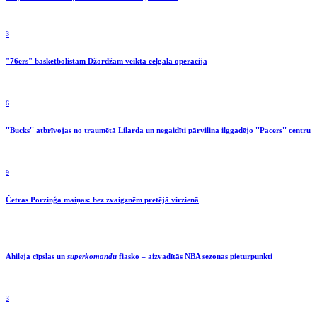
3
"76ers" basketbolistam Džordžam veikta ceļgala operācija
6
''Bucks'' atbrīvojas no traumētā Lilarda un negaidīti pārvilina ilggadējo ''Pacers'' centru
9
Četras Porziņģa maiņas: bez zvaigznēm pretējā virzienā
Ahileja cīpslas un
superkomandu
fiasko – aizvadītās NBA sezonas pieturpunkti
3