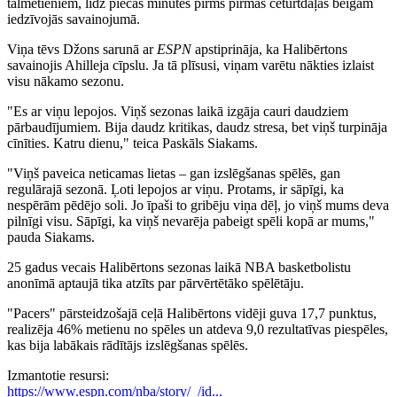
tālmetieniem, līdz piecas minūtes pirms pirmās ceturtdaļas beigām
iedzīvojās savainojumā.
Viņa tēvs Džons sarunā ar
ESPN
apstiprināja, ka Halibērtons
savainojis Ahilleja cīpslu. Ja tā plīsusi, viņam varētu nākties izlaist
visu nākamo sezonu.
"Es ar viņu lepojos. Viņš sezonas laikā izgāja cauri daudziem
pārbaudījumiem. Bija daudz kritikas, daudz stresa, bet viņš turpināja
cīnīties. Katru dienu," teica Paskāls Siakams.
"Viņš paveica neticamas lietas – gan izslēgšanas spēlēs, gan
regulārajā sezonā. Ļoti lepojos ar viņu. Protams, ir sāpīgi, ka
nespērām pēdējo soli. Jo īpaši to gribēju viņa dēļ, jo viņš mums deva
pilnīgi visu. Sāpīgi, ka viņš nevarēja pabeigt spēli kopā ar mums,"
pauda Siakams.
25 gadus vecais Halibērtons sezonas laikā NBA basketbolistu
anonīmā aptaujā tika atzīts par pārvērtētāko spēlētāju.
"Pacers" pārsteidzošajā ceļā Halibērtons vidēji guva 17,7 punktus,
realizēja 46% metienu no spēles un atdeva 9,0 rezultatīvas piespēles,
kas bija labākais rādītājs izslēgšanas spēlēs.
Izmantotie resursi:
https://www.espn.com/nba/story/_/id...