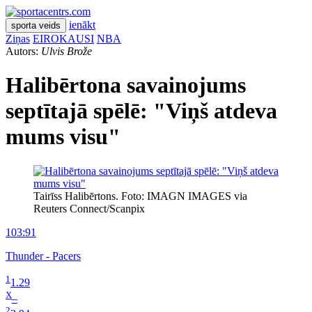
ienākt
sporta veids
Ziņas
EIROKAUSI
NBA
Autors:
Ulvis Brože
Halibērtona savainojums
septītajā spēlē: "Viņš atdeva
mums visu"
Tairīss Halibērtons. Foto: IMAGN IMAGES via
Reuters Connect/Scanpix
103:91
Thunder - Pacers
1
1.29
X
–
2