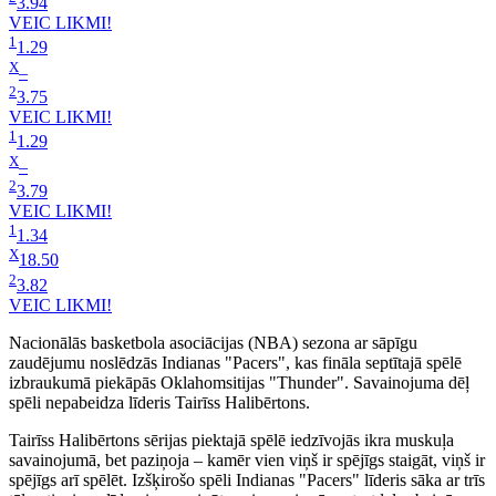
3.94
VEIC LIKMI!
1
1.29
X
–
2
3.75
VEIC LIKMI!
1
1.29
X
–
2
3.79
VEIC LIKMI!
1
1.34
X
18.50
2
3.82
VEIC LIKMI!
Nacionālās basketbola asociācijas (NBA) sezona ar sāpīgu
zaudējumu noslēdzās Indianas "Pacers", kas fināla septītajā spēlē
izbraukumā piekāpās Oklahomsitijas "Thunder". Savainojuma dēļ
spēli nepabeidza līderis Tairīss Halibērtons.
Tairīss Halibērtons sērijas piektajā spēlē iedzīvojās ikra muskuļa
savainojumā, bet paziņoja – kamēr vien viņš ir spējīgs staigāt, viņš ir
spējīgs arī spēlēt. Izšķirošo spēli Indianas "Pacers" līderis sāka ar trīs