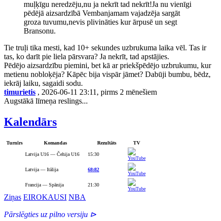
muļķīgu neredzēju,nu ja nekrīt tad nekrīt!Ja nu vienīgi
pēdējā aizsardzībā Vembanjamam vajadzēja sargāt
groza tuvumu,nevis plivināties kur ārpusē un segt
Bransonu.
Tie truļi tika mesti, kad 10+ sekundes uzbrukuma laika vēl. Tas ir
tas, ko darīt pie liela pārsvara? Ja nekrīt, tad apstājies.
Pēdējo aizsardzību piemini, bet kā ar priekšpēdējo uzbrukumu, kur
metienu nobloķēja? Kāpēc bija vispār jāmet? Dabūji bumbu, bēdz,
iekrāj laiku, sagaidi sodu.
timurietis
, 2026-06-11 23:11, pirms 2 mēnešiem
Augstākā līmeņa reslings...
Kalendārs
Turnīrs
Komandas
Rezultāts
TV
Latvija U16 — Čehija U16
15:30
Latvija — Itālija
68:82
Francija — Spānija
21:30
Ziņas
EIROKAUSI
NBA
Pārslēgties uz pilno versiju ⊳