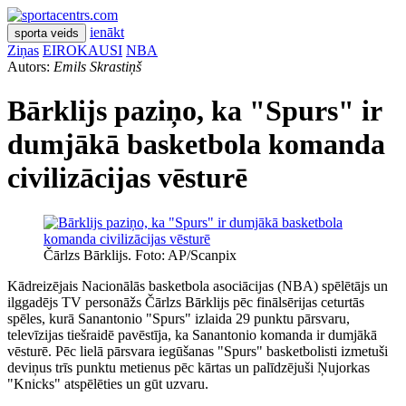
ienākt
sporta veids
Ziņas
EIROKAUSI
NBA
Autors:
Emils Skrastiņš
Bārklijs paziņo, ka "Spurs" ir
dumjākā basketbola komanda
civilizācijas vēsturē
Čārlzs Bārklijs. Foto: AP/Scanpix
Kādreizējais Nacionālās basketbola asociācijas (NBA) spēlētājs un
ilggadējs TV personāžs Čārlzs Bārklijs pēc finālsērijas ceturtās
spēles, kurā Sanantonio "Spurs" izlaida 29 punktu pārsvaru,
televīzijas tiešraidē pavēstīja, ka Sanantonio komanda ir dumjākā
vēsturē. Pēc lielā pārsvara iegūšanas "Spurs" basketbolisti izmetuši
deviņus trīs punktu metienus pēc kārtas un palīdzējuši Ņujorkas
"Knicks" atspēlēties un gūt uzvaru.