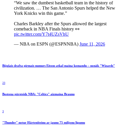
“We saw the dumbest basketball team in the history of
civilization. … The San Antonio Spurs helped the New
York Knicks win this game.”
Charles Barkley after the Spurs allowed the largest
comeback in NBA Finals history 👀
pic.twitter.com/Y7t4UZsVhU
— NBA on ESPN (@ESPNNBA)
June 11, 2026
Bijušais drafta pirmais numurs Eitons atkal maina komandu – nonāk "Wizards"
23
Bostona pārsteidz NBA: "Celtics" aizmaina Braunu
3
"Thunder" notur Hārtenšteinu ar jaunu 75 miljonu līgumu