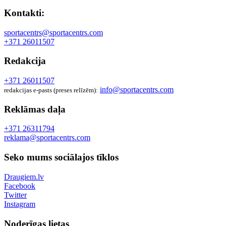
Kontakti:
sportacentrs@sportacentrs.com
+371 26011507
Redakcija
+371 26011507
info@sportacentrs.com
redakcijas e-pasts (preses relīzēm):
Reklāmas daļa
+371 26311794
reklama@sportacentrs.com
Seko mums sociālajos tīklos
Draugiem.lv
Facebook
Twitter
Instagram
Noderīgas lietas