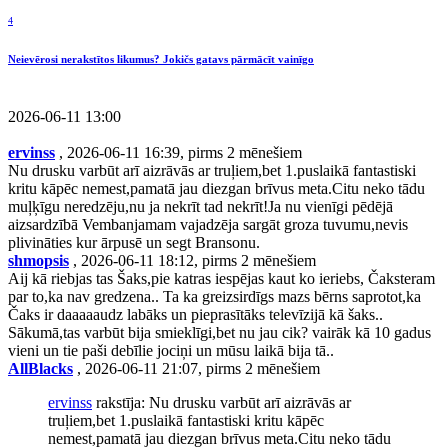
4
Neievērosi nerakstītos likumus? Jokičs gatavs pārmācīt vainīgo
2026-06-11 13:00
ervinss
, 2026-06-11 16:39, pirms 2 mēnešiem
Nu drusku varbūt arī aizrāvās ar truļiem,bet 1.puslaikā fantastiski
kritu kāpēc nemest,pamatā jau diezgan brīvus meta.Citu neko tādu
muļķīgu neredzēju,nu ja nekrīt tad nekrīt!Ja nu vienīgi pēdējā
aizsardzībā Vembanjamam vajadzēja sargāt groza tuvumu,nevis
plivināties kur ārpusē un segt Bransonu.
shmopsis
, 2026-06-11 18:12, pirms 2 mēnešiem
Aij kā riebjas tas Šaks,pie katras iespējas kaut ko ieriebs, Čaksteram
par to,ka nav gredzena.. Ta ka greizsirdīgs mazs bērns saprotot,ka
Čaks ir daaaaaudz labāks un pieprasītāks televīzijā kā šaks..
Sākumā,tas varbūt bija smieklīgi,bet nu jau cik? vairāk kā 10 gadus
vieni un tie paši debīlie jociņi un mūsu laikā bija tā..
AllBlacks
, 2026-06-11 21:07, pirms 2 mēnešiem
ervinss
rakstīja: Nu drusku varbūt arī aizrāvās ar
truļiem,bet 1.puslaikā fantastiski kritu kāpēc
nemest,pamatā jau diezgan brīvus meta.Citu neko tādu