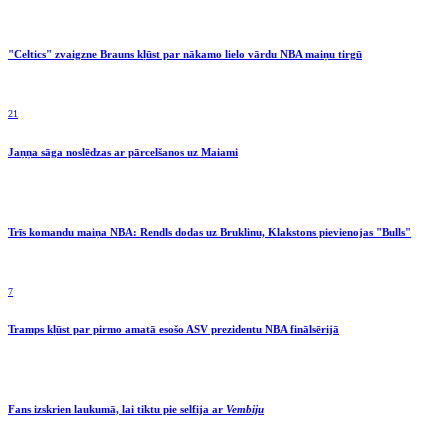
"Celtics" zvaigzne Brauns kļūst par nākamo lielo vārdu NBA maiņu tirgū
21
Jaņņa sāga noslēdzas ar pārcelšanos uz Maiami
Trīs komandu maiņa NBA: Rendls dodas uz Bruklinu, Klakstons pievienojas "Bulls"
7
Tramps kļūst par pirmo amatā esošo ASV prezidentu NBA finālsērijā
Fans izskrien laukumā, lai tiktu pie selfija ar
Vembiju