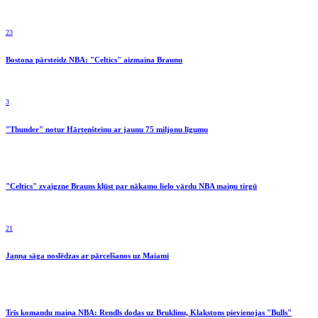
23
Bostona pārsteidz NBA: "Celtics" aizmaina Braunu
3
"Thunder" notur Hārtenšteinu ar jaunu 75 miljonu līgumu
"Celtics" zvaigzne Brauns kļūst par nākamo lielo vārdu NBA maiņu tirgū
21
Jaņņa sāga noslēdzas ar pārcelšanos uz Maiami
Trīs komandu maiņa NBA: Rendls dodas uz Bruklinu, Klakstons pievienojas "Bulls"