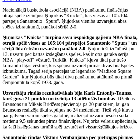
Nacionālajā basketbola asociācijā (NBA) panākumu finālsērijas
otrajā spēlē izcīnījusi Ņujorkas "Knicks", kas viesos ar 105:104
pārspēja Sanantonio "Spurs". Ņujorkas vienība uzvarējusi abas
spēles izbraukumā, panākot sērijā 2-0.
Ņujorkas "Knicks" turpina savu iespaidīgo gājienu NBA finālā,
otrajā spēlē viesos ar 105:104 pārspējot Sanantonio "Spurs" un
sērijā līdz četrām uzvarām panākot 2-0
. Ņujorkieši izcīnījuši jau
13. uzvaru pēc kārtas izslēgšanas spēlēs, kas ir otrā garākā sērija
NBA "play-off" vēsturē. Turklāt "Knicks" kļuva tikai par trešo
komandu līgas vēsturē, kas spējusi uzvarēt pirmās divas finālspēles
izbraukumā. Tagad sērija pārceļas uz leģendāro "Madison Square
Garden", kur Ņujorka būs tikai divu panākumu attālumā no pirmā
čempiontitula kopš 1973. gada.
Uzvarētāju rindās rezultatīvākais bija Karls Entonijs-Taunss,
kurš guva 21 punktu un izcīnīja 13 atlēkušās bumbas
. Džeilens
Bransons un Mikals Bridžess pievienoja pa 20 punktiem, lai gan
Bransons realizēja tikai septiņus no 24 metieniem. Tieši viņš kļuva
par galveno varoni spēles galotnē, realizējot uzvaru nesošo soda
metienu 9,5 sekundes pirms finālsvilpes. Ņujorka vēlreiz apliecināja,
ka šajā izslēgšanas turnīrā spēj uzvarēt arī vissarežģītākajos brīžos.
Sanantonio rindās Viktors Vembanjama pēc pieticīgas pirmās