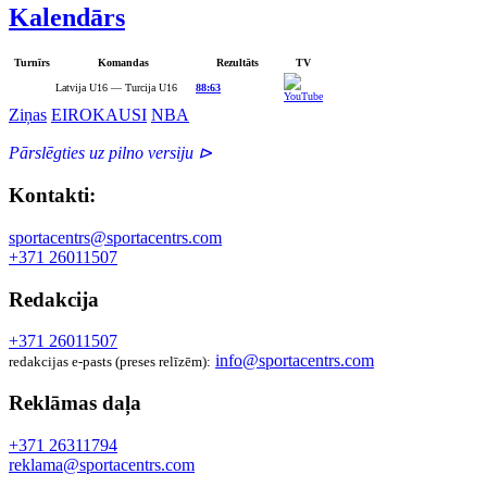
Kalendārs
Turnīrs
Komandas
Rezultāts
TV
Latvija U16 — Turcija U16
88:63
Ziņas
EIROKAUSI
NBA
Pārslēgties uz pilno versiju ⊳
Kontakti:
sportacentrs@sportacentrs.com
+371 26011507
Redakcija
+371 26011507
info@sportacentrs.com
redakcijas e-pasts (preses relīzēm):
Reklāmas daļa
+371 26311794
reklama@sportacentrs.com