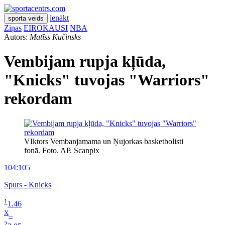
ienākt
sporta veids
Ziņas
EIROKAUSI
NBA
Autors:
Matīss Kučinsks
Vembijam rupja kļūda,
"Knicks" tuvojas "Warriors"
rekordam
VIktors Vembanjamama un Ņujorkas basketbolisti
fonā. Foto. AP. Scanpix
104:105
Spurs - Knicks
1
1.46
X
–
2