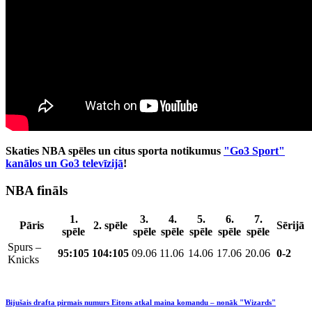
Skaties NBA spēles un citus sporta notikumus
"Go3 Sport"
kanālos un Go3 televīzijā
!
NBA fināls
1.
3.
4.
5.
6.
7.
Pāris
2. spēle
Sērijā
spēle
spēle
spēle
spēle
spēle
spēle
Spurs –
95:105
104:105
09.06
11.06
14.06
17.06
20.06
0-2
Knicks
Bijušais drafta pirmais numurs Eitons atkal maina komandu – nonāk "Wizards"