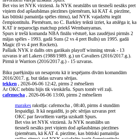
Bet viss iet NYK virzienā. Ja NYK neatslābs un tiesneši nesāks pret
viņiem dod apšaubāmas piezīmes (piemēram, kā KAT 4. piezīme,
kas būtiski pamainīja spēles ritmu), tad NYK vajadzētu iegūt
čempiontitulu. Piemēram, no C. Barkley teiktā izriet, ka atslēga ir, ka
KAT ir neparocīgs matchup priekš Wembanyamas.
Spurs ir trešā komanda NBA finālu vēsturē, kas zaudējusi pirmās 2
mājas spēles - 1993. gadā Suns (2 vs 4 pret Bulls) un 1995. gadā
Magic (0 vs 4 pret Rockets).
Pašlaik NYK ir dalīts otrs garākais playoff winning streak - 13
uzvaras ir arī Lakers (1988/1989. g.) un Cavaliers (2016/2017.g.).
Pirmā ir Warriors (2016/2017.g.) - 15 uzvaras.
Biku parēķināju un nesaprotu kā ir iespējams divām komandām
2016/2017. g. but tādas uzvaru sērijas.
tekken
, 2026-06-06 12:42, pirms 2 mēnešiem
Ar OKC nebūtu bijis tik vienkāršu. Spurs tomēr vēl zaļi.
cafemocha
, 2026-06-06 13:00, pirms 2 mēnešiem
marakes
rakstīja: cafemocha , 08:40, pirms 4 stundām
Iespaidīgi. It kā negaidīti, jo pēc sērijas uzvaras pret
OKC par favorītiem varēja uzskatīt Spurs.
Bet viss iet NYK virzienā. Ja NYK neatslābs un
tiesneši nesāks pret viņiem dod apšaubāmas piezīmes
(piemēram, kā KAT 4. piezīme, kas būtiski pamainīja
spēles ritmu), tad NYK vajadzētu iegūt čempiontitulu.