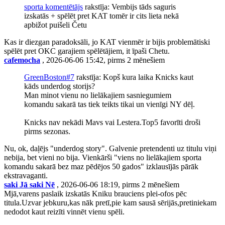
sporta komentētājs
rakstīja: Vembijs tāds saguris
izskatās + spēlēt pret KAT tomēr ir cits lieta nekā
apbižot puišeli Četu
Kas ir diezgan paradoksāli, jo KAT vienmēr ir bijis problemātiski
spēlēt pret OKC garajiem spēlētājiem, it īpaši Chetu.
cafemocha
, 2026-06-06 15:42, pirms 2 mēnešiem
GreenBoston#7
rakstīja: Kopš kura laika Knicks kaut
kāds underdog storijs?
Man minot vienu no lielākajiem sasniegumiem
komandu sakarā tas tiek teikts tikai un vienīgi NY dēļ.
Knicks nav nekādi Mavs vai Lestera.Top5 favorīti droši
pirms sezonas.
Nu, ok, daļējs "underdog story". Galvenie pretendenti uz titulu viņi
nebija, bet vieni no bija. Vienkārši "viens no lielākajiem sporta
komandu sakarā bez maz pēdējos 50 gados" izklausījās pārāk
ekstravaganti.
saki Jā saki Nē
, 2026-06-06 18:19, pirms 2 mēnešiem
Mjā,varens paslaik izskatās Kniku brauciens plei-ofos pēc
titula.Uzvar jebkuru,kas nāk pretī,pie kam sausā sērijās,pretiniekam
nedodot kaut reizīti vinnēt vienu spēli.