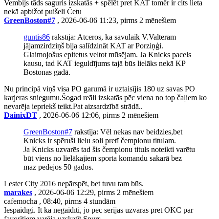
Vembijs tāds saguris izskatās + spēlēt pret KAT tomēr ir cits lieta
nekā apbižot puišeli Četu
GreenBoston#7
, 2026-06-06 11:23, pirms 2 mēnešiem
guntis86
rakstīja: Atceros, ka savulaik V.Valteram
jājamzirdziņš bija salīdzināt KAT ar Porziņģi.
Glaimojošus epitetus veltot mūsējam. Ja Knicks pacels
kausu, tad KAT ieguldījums tajā būs lielāks nekā KP
Bostonas gadā.
Nu principā viņš visa PO garumā ir uztaisījis 180 uz savas PO
karjeras sniegumu.Šogad reāli izskatās pēc viena no top čaļiem ko
nevarēja iepriekš teikt.Pat aizsardzībā strādā..
DainixDT
, 2026-06-06 12:06, pirms 2 mēnešiem
GreenBoston#7
rakstīja: Vēl nekas nav beidzies,bet
Knicks ir spēruši lielu soli pretī čempionu titulam.
Ja Knicks uzvarēs tad šis čempionu tituls noteikti varētu
būt viens no lielākajiem sporta komandu sakarā bez
maz pēdējos 50 gados.
Lester City 2016 nepārspēt, bet tuvu tam būs.
marakes
, 2026-06-06 12:29, pirms 2 mēnešiem
cafemocha , 08:40, pirms 4 stundām
Iespaidīgi. It kā negaidīti, jo pēc sērijas uzvaras pret OKC par
favorītiem varēja uzskatīt Spurs.