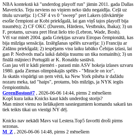
NBA kontekstā kā "underdog playoff run" jāmin 2011. gada Dallas
Mavericks. Teju neviens no viņiem neko tādu negaidīja. Ceļā uz
titulu uzvarēja: 1) CSF 4 vs 0 "sweep" pret Lakers (divkārtējie
esošie čempioni ar Kobi priekšgalā, lai gan viņš tajos playoff bija
traumēts); 2) CF OKC (Durents, Hārdens, Vestbruks, Ibaka); 3) un
F, protams, uzvara pret Heat lielo trio (Lebron, Wade, Bosh).
Vēl var minēt 2004. gada Grieķijas uzvaru Eiropas čempionātā, kas
bija milzīga sensācija. Izslēgšanas spēlēs uzvarēja: 1) Franciju ar
Zidānu priekšgalā; 2) iespējams visu laiku labāko Čehijas izlasi, lai
gan P. Nedveds mača laikā dabūja traumu un tika nomainīts); 3) un
finālā mājnieci Portugāli ar K. Ronaldu sastāvā.
Gan jau vēl ir kādi piemēri - parasti min ASV hokeja izlases uzvaru
1980. gada Ziemas olimpiskajās spēlēs - "Miracle on ice".
Ja skatās vispārīgi un ņem vērā, ka New York pilsēta ir dažādu
nozaru meka, tad "haips", protams, būs milzīgs, ja NYK iegūs
čempiontitulu.
GreenBoston#7
, 2026-06-06 14:44, pirms 2 mēnešiem
Kopš kura laika Knicks kaut kāds underdog storijs?
Man minot vienu no lielākajiem sasniegumiem komandu sakarā tas
tiek teikts tikai un vienīgi NY dēļ.
Knicks nav nekādi Mavs vai Lestera.Top5 favorīti droši pirms
sezonas.
M_Z
, 2026-06-06 14:48, pirms 2 mēnešiem