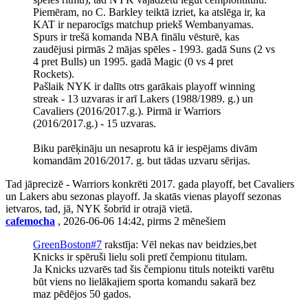
Piemēram, no C. Barkley teiktā izriet, ka atslēga ir, ka
KAT ir neparocīgs matchup priekš Wembanyamas.
Spurs ir trešā komanda NBA finālu vēsturē, kas
zaudējusi pirmās 2 mājas spēles - 1993. gadā Suns (2 vs
4 pret Bulls) un 1995. gadā Magic (0 vs 4 pret
Rockets).
Pašlaik NYK ir dalīts otrs garākais playoff winning
streak - 13 uzvaras ir arī Lakers (1988/1989. g.) un
Cavaliers (2016/2017.g.). Pirmā ir Warriors
(2016/2017.g.) - 15 uzvaras.
Biku parēķināju un nesaprotu kā ir iespējams divām
komandām 2016/2017. g. but tādas uzvaru sērijas.
Tad jāprecizē - Warriors konkrēti 2017. gada playoff, bet Cavaliers
un Lakers abu sezonas playoff. Ja skatās vienas playoff sezonas
ietvaros, tad, jā, NYK šobrīd ir otrajā vietā.
cafemocha
, 2026-06-06 14:42, pirms 2 mēnešiem
GreenBoston#7
rakstīja: Vēl nekas nav beidzies,bet
Knicks ir spēruši lielu soli pretī čempionu titulam.
Ja Knicks uzvarēs tad šis čempionu tituls noteikti varētu
būt viens no lielākajiem sporta komandu sakarā bez
maz pēdējos 50 gados.