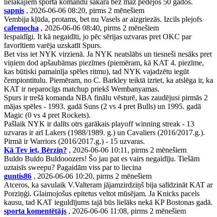
lielākajiem sporta komandu sakarā bez maz pēdējos 50 gados.
sapnis
, 2026-06-06 08:20, pirms 2 mēnešiem
Vembija kļūda, protams, bet nu Vasels ar aizgriezās. Izcils plejofs
cafemocha
, 2026-06-06 08:40, pirms 2 mēnešiem
Iespaidīgi. It kā negaidīti, jo pēc sērijas uzvaras pret OKC par
favorītiem varēja uzskatīt Spurs.
Bet viss iet NYK virzienā. Ja NYK neatslābs un tiesneši nesāks pret
viņiem dod apšaubāmas piezīmes (piemēram, kā KAT 4. piezīme,
kas būtiski pamainīja spēles ritmu), tad NYK vajadzētu iegūt
čempiontitulu. Piemēram, no C. Barkley teiktā izriet, ka atslēga ir, ka
KAT ir neparocīgs matchup priekš Wembanyamas.
Spurs ir trešā komanda NBA finālu vēsturē, kas zaudējusi pirmās 2
mājas spēles - 1993. gadā Suns (2 vs 4 pret Bulls) un 1995. gadā
Magic (0 vs 4 pret Rockets).
Pašlaik NYK ir dalīts otrs garākais playoff winning streak - 13
uzvaras ir arī Lakers (1988/1989. g.) un Cavaliers (2016/2017.g.).
Pirmā ir Warriors (2016/2017.g.) - 15 uzvaras.
Kā Tev iet, Bērziņ?
, 2026-06-06 10:11, pirms 2 mēnešiem
Buldo Buldo Buldooozers! Šo jau pat es vairs negaidīju. Tiešām
uztaisīs sweepu? Pagaidām viss par to liecina
guntis86
, 2026-06-06 10:20, pirms 2 mēnešiem
Atceros, ka savulaik V.Valteram jājamzirdziņš bija salīdzināt KAT ar
Porziņģi. Glaimojošus epitetus veltot mūsējam. Ja Knicks pacels
kausu, tad KAT ieguldījums tajā būs lielāks nekā KP Bostonas gadā.
sporta komentētājs
, 2026-06-06 11:08, pirms 2 mēnešiem