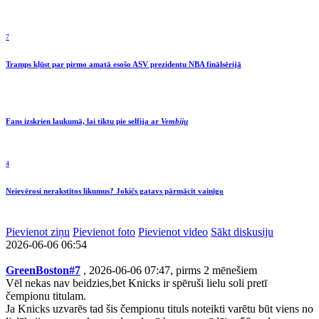
7
Tramps kļūst par pirmo amatā esošo ASV prezidentu NBA finālsērijā
Fans izskrien laukumā, lai tiktu pie selfija ar
Vembiju
4
Neievērosi nerakstītos likumus? Jokičs gatavs pārmācīt vainīgo
Pievienot ziņu
Pievienot foto
Pievienot video
Sākt diskusiju
2026-06-06 06:54
GreenBoston#7
, 2026-06-06 07:47, pirms 2 mēnešiem
Vēl nekas nav beidzies,bet Knicks ir spēruši lielu soli pretī
čempionu titulam.
Ja Knicks uzvarēs tad šis čempionu tituls noteikti varētu būt viens no