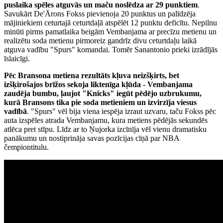
puslaika spēles atguvās un maču noslēdza ar 29 punktiem
.
Savukārt De'Ārons Fokss pievienoja 20 punktus un palīdzēja
mājiniekiem ceturtajā ceturtdaļā atspēlēt 12 punktu deficītu. Nepilnu
minūti pirms pamatlaika beigām Vembanjama ar precīzu metienu un
realizētu soda metienu pirmoreiz gandrīz divu ceturtdaļu laikā
atguva vadību "Spurs" komandai. Tomēr Sanantonio prieki izrādījās
īslaicīgi.
Pēc Bransona metiena rezultāts kļuva neizšķirts, bet
izšķirošajos brīžos sekoja liktenīga kļūda - Vembanjama
zaudēja bumbu, ļaujot "Knicks" iegūt pēdējo uzbrukumu,
kurā Bransons tika pie soda metieniem un izvirzīja viesus
vadībā
. "Spurs" vēl bija viena iespēja izraut uzvaru, taču Fokss pēc
auta izspēles atrada Vembanjamu, kura metiens pēdējās sekundēs
atlēca pret stīpu. Līdz ar to Ņujorka izcīnīja vēl vienu dramatisku
panākumu un nostiprināja savas pozīcijas cīņā par NBA
čempiontitulu.