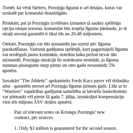
Tomēr, kā vēstī Sleiters, Porziņģa līgumā ir arī detaļas, kuras var
uzskatīt par komandai draudzīgām.
Pirmkārt, pat ja Porziņģis izvēlēsies izmantot tā saukto spēlētāja
opciju otrajai sezonai, komandai būs iespēja līgumu pārtraukt, jo tā
otrajā sezonā garantēti ir tikai trīs no 20,48 miljoniem.
Otrkārt, Porziņģis var tikt aizmainīts jau uzreiz pēc līguma
parakstīšanas. Vairumā gadījumu spēlētāji, kuri pagarinājuši līgumu
vai noslēguši jaunu kontraktu, noteiktu laika period nevar tikt
aizmainīti. Porziņģa situācijā šis noteikums nestrādā, jo līguma
summas pieaugums starp pirmo un otro gadu nesasniedz 5%
apmēru.
Savukārt "The Athletic" apskatnieks Freds Kacs paver vēl drūmāku
ainu - garantēts neesot arī Porziņģa līguma pirmais gads. Līdz ar to
"Warriors" vajadzības gadījumā sadarbību ar latviešu basketbolistu
var pārtraukt vēl pirms šā gada 7. jūlija, izmaksājot kompensāciju
vien trīs miljonu ASV dolāru apmērā.
Pair of relevant notes on Kristaps Porzingis' new
contract, per sources.
1. Only $3 million is guaranteed for the second season.