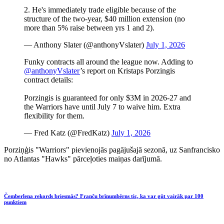
2. He's immediately trade eligible because of the
structure of the two-year, $40 million extension (no
more than 5% raise between yrs 1 and 2).
— Anthony Slater (@anthonyVslater)
July 1, 2026
Funky contracts all around the league now. Adding to
@anthonyVslater
’s report on Kristaps Porzingis
contract details:
Porzingis is guaranteed for only $3M in 2026-27 and
the Warriors have until July 7 to waive him. Extra
flexibility for them.
— Fred Katz (@FredKatz)
July 1, 2026
Porziņģis "Warriors" pievienojās pagājušajā sezonā, uz Sanfrancisko
no Atlantas "Hawks" pārceļoties maiņas darījumā.
Čemberlena rekords briesmās? Franču brīnumbērns tic, ka var gūt vairāk par 100
punktiem