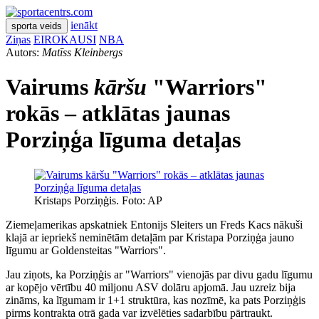
ienākt
sporta veids
Ziņas
EIROKAUSI
NBA
Autors:
Matīss Kleinbergs
Vairums
kāršu
"Warriors"
rokās – atklātas jaunas
Porziņģa līguma detaļas
Kristaps Porziņģis. Foto: AP
Ziemeļamerikas apskatniek Entonijs Sleiters un Freds Kacs nākuši
klajā ar iepriekš neminētām detaļām par Kristapa Porziņģa jauno
līgumu ar Goldensteitas "Warriors".
Jau ziņots, ka Porziņģis ar "Warriors" vienojās par divu gadu līgumu
ar kopējo vērtību 40 miljonu ASV dolāru apjomā. Jau uzreiz bija
zināms, ka līgumam ir 1+1 struktūra, kas nozīmē, ka pats Porziņģis
pirms kontrakta otrā gada var izvēlēties sadarbību pārtraukt.