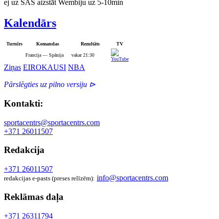
ej uz SAS aizstāt Wembiju uz 5-10min
Kalendārs
Turnīrs
Komandas
Rezultāts
TV
Francija — Spānija
vakar 21:30
Ziņas
EIROKAUSI
NBA
Pārslēgties uz pilno versiju ⊳
Kontakti:
sportacentrs@sportacentrs.com
+371 26011507
Redakcija
+371 26011507
info@sportacentrs.com
redakcijas e-pasts (preses relīzēm):
Reklāmas daļa
+371 26311794