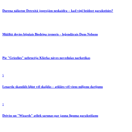
Durena nākotne Detroitā joprojām neskaidra – kad viņš beidzot parakstīsies?
Mūžībā devies bijušais Biedriņa treneris – leģendārais Dons Nelsons
Pie "Grizzlies" uzbrucēja Klārka nāves novedušas narkotikas
5
Lenarda skandāls kļūst vēl skaļāks – atklāts vēl viens miljonu darījums
1
Deiviss un "Wizards" atliek sarunas par jauna līguma parakstīšanu