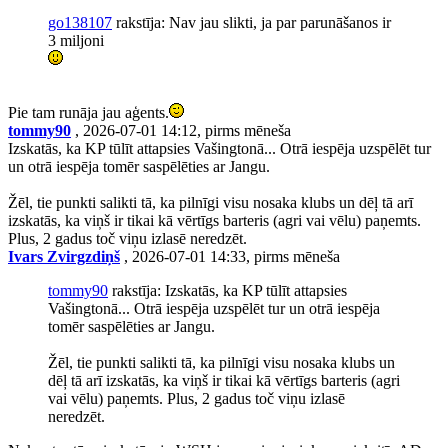
go138107
rakstīja: Nav jau slikti, ja par parunāšanos ir
3 miljoni
Pie tam runāja jau aģents.
tommy90
, 2026-07-01 14:12, pirms mēneša
Izskatās, ka KP tūlīt attapsies Vašingtonā... Otrā iespēja uzspēlēt tur
un otrā iespēja tomēr saspēlēties ar Jangu.
Žēl, tie punkti salikti tā, ka pilnīgi visu nosaka klubs un dēļ tā arī
izskatās, ka viņš ir tikai kā vērtīgs barteris (agri vai vēlu) paņemts.
Plus, 2 gadus toč viņu izlasē neredzēt.
Ivars Zvirgzdiņš
, 2026-07-01 14:33, pirms mēneša
tommy90
rakstīja: Izskatās, ka KP tūlīt attapsies
Vašingtonā... Otrā iespēja uzspēlēt tur un otrā iespēja
tomēr saspēlēties ar Jangu.
Žēl, tie punkti salikti tā, ka pilnīgi visu nosaka klubs un
dēļ tā arī izskatās, ka viņš ir tikai kā vērtīgs barteris (agri
vai vēlu) paņemts. Plus, 2 gadus toč viņu izlasē
neredzēt.