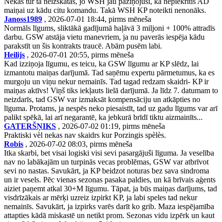
Nekas tur tā neizskatās, jo WSH jau paziņojusi, ka nepiekritīs AD
maiņai uz kādu citu komandu. Takā WSH KP noteikti nenonāks.
Janoss1989
, 2026-07-01 18:44, pirms mēneša
Normāls līgums, sliktākā gadījumā haļāvā 3 miljoni + 100% attradīs
darbu. GSW atstāja vietu manevriem, ja nu paverās iespēja kādu
parakstīt un šis kontrakts traucē. Abām pusēm labi.
Heilijs
, 2026-07-01 20:55, pirms mēneša
Kad izziņoja līgumu, es teicu, ka GSW līgumu ar KP slēdz, lai
izmantotu maiņas darījumā. Tad saņēmu expertu pārmetumus, ka es
murgoju un viņu nekur nemainīs. Tad tagad redzam skaidri- KP ir
maiņas aktīvs! Viņš tiks iekļauts lielā darījumā. Ja līdz 7. datumam to
neizdarīs, tad GSW var izmaksāt kompensāciju un atkāpties no
līguma. Protams, ja nespēs neko piesaistīt, tad uz gadu līgums var arī
palikt spēkā, lai arī negarantē, ka jebkurā brīdī tiktu aizmainīts...
GATERŠŅIKS
, 2026-07-02 01:19, pirms mēneša
Praktiski vèl nekas nav skaidrs kur Porzingis spèlès.
Robis
, 2026-07-02 08:03, pirms mēneša
Itka skarbi, bet visai logiski visi sevi pasargājuši līguma. Ja veselība
nav no labākajām un turpinās vecas problēmas, GSW var atbrīvot
sevi no nastas. Savukārt, ja KP beidzot noturas bez sava sindroma
un ir vesels. Pēc vienas sezonas pasaka paldies, un kā brīvais aģents
aiziet paņemt atkal 30+M līgumu. Tāpat, ja būs maiņas darījums, tad
visdrīzākais ar mērķi uzreiz izpirkt KP, ja labi speles tad nekur
nemainīs. Savukārt, ja izpirks varēs darīt ko grib. Maza iespējamība
attapties kādā miskastē un netikt prom. Sezonas vidu izpērk un kaut