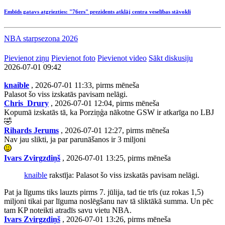
Embīds gatavs atgriezties: "76ers" prezidents atklāj centra veselības stāvokli
NBA starpsezona 2026
Pievienot ziņu
Pievienot foto
Pievienot video
Sākt diskusiju
2026-07-01 09:42
knaible
, 2026-07-01 11:33, pirms mēneša
Palasot šo viss izskatās pavisam nelāgi.
Chris_Drury
, 2026-07-01 12:04, pirms mēneša
Kopumā izskatās tā, ka Porziņģa nākotne GSW ir atkarīga no LBJ
🤣
Rihards Jerums
, 2026-07-01 12:27, pirms mēneša
Nav jau slikti, ja par parunāšanos ir 3 miljoni
Ivars Zvirgzdiņš
, 2026-07-01 13:25, pirms mēneša
knaible
rakstīja: Palasot šo viss izskatās pavisam nelāgi.
Pat ja līgums tiks lauzts pirms 7. jūlija, tad tie trīs (uz rokas 1,5)
miljoni tikai par līguma noslēgšanu nav tā sliktākā summa. Un pēc
tam KP noteikti atradīs savu vietu NBA.
Ivars Zvirgzdiņš
, 2026-07-01 13:26, pirms mēneša