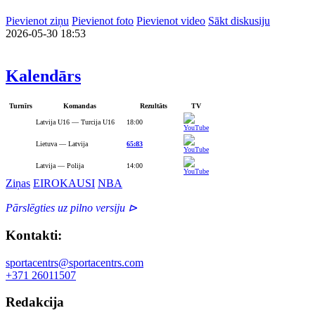
Pievienot ziņu
Pievienot foto
Pievienot video
Sākt diskusiju
2026-05-30 18:53
Kalendārs
Turnīrs
Komandas
Rezultāts
TV
Latvija U16 — Turcija U16
18:00
Lietuva — Latvija
65:83
Latvija — Polija
14:00
Ziņas
EIROKAUSI
NBA
Pārslēgties uz pilno versiju ⊳
Kontakti:
sportacentrs@sportacentrs.com
+371 26011507
Redakcija