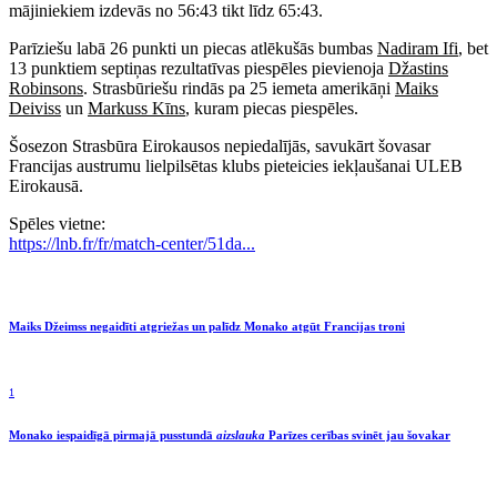
mājiniekiem izdevās no 56:43 tikt līdz 65:43.
Parīziešu labā 26 punkti un piecas atlēkušās bumbas
Nadiram Ifi
, bet
13 punktiem septiņas rezultatīvas piespēles pievienoja
Džastins
Robinsons
. Strasbūriešu rindās pa 25 iemeta amerikāņi
Maiks
Deiviss
un
Markuss Kīns
, kuram piecas piespēles.
Šosezon Strasbūra Eirokausos nepiedalījās, savukārt šovasar
Francijas austrumu lielpilsētas klubs pieteicies iekļaušanai ULEB
Eirokausā.
Spēles vietne:
https://lnb.fr/fr/match-center/51da...
Maiks Džeimss negaidīti atgriežas un palīdz Monako atgūt Francijas troni
1
Monako iespaidīgā pirmajā pusstundā
aizslauka
Parīzes cerības svinēt jau šovakar