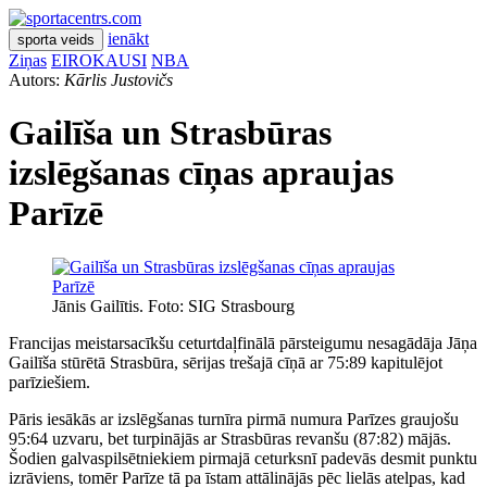
ienākt
sporta veids
Ziņas
EIROKAUSI
NBA
Autors:
Kārlis Justovičs
Gailīša un Strasbūras
izslēgšanas cīņas apraujas
Parīzē
Jānis Gailītis. Foto: SIG Strasbourg
Francijas meistarsacīkšu ceturtdaļfinālā pārsteigumu nesagādāja Jāņa
Gailīša stūrētā Strasbūra, sērijas trešajā cīņā ar 75:89 kapitulējot
parīziešiem.
Pāris iesākās ar izslēgšanas turnīra pirmā numura Parīzes graujošu
95:64 uzvaru, bet turpinājās ar Strasbūras revanšu (87:82) mājās.
Šodien galvaspilsētniekiem pirmajā ceturksnī padevās desmit punktu
izrāviens, tomēr Parīze tā pa īstam attālinājās pēc lielās atelpas, kad