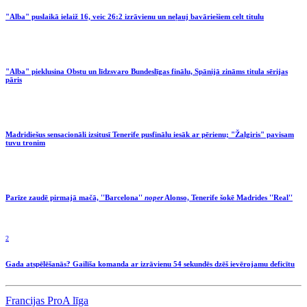
"Alba" puslaikā ielaiž 16, veic 26:2 izrāvienu un neļauj bavāriešiem celt titulu
"Alba" pieklusina Obstu un līdzsvaro Bundeslīgas finālu, Spānijā zināms titula sērijas
pāris
Madridiešus sensacionāli izsitusī Tenerife pusfinālu iesāk ar pērienu; "Žalgiris" pavisam
tuvu tronim
Parīze zaudē pirmajā mačā, ''Barcelona''
noper
Alonso, Tenerife šokē Madrides ''Real''
2
Gada atspēlēšanās? Gailīša komanda ar izrāvienu 54 sekundēs dzēš ievērojamu deficītu
Francijas ProA līga