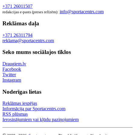
+371 26011507
info@sportacentrs.com
redakcijas e-pasts (preses relīzēm):
Reklāmas daļa
+371 26311794
reklama@sportacentrs.com
Seko mums sociālajos tīklos
Draugiem.lv
Facebook
Twitter
Instagram
Noderīgas lietas
Reklāmas iespējas
Informācija par Sportacentrs.com
RSS plūsmas
Ierosinājumiem vai kļūdu paziņojumiem