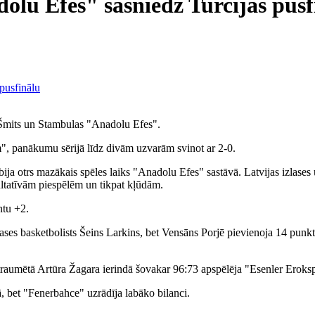
olu Efes" sasniedz Turcijas pusf
s Šmits un Stambulas "Anadolu Efes".
", panākumu sērijā līdz divām uzvarām svinot ar 2-0.
bija otrs mazākais spēles laiks "Anadolu Efes" sastāvā. Latvijas izlases
ltatīvām piespēlēm un tikpat kļūdām.
ntu +2.
zlases basketbolists Šeins Larkins, bet Vensāns Porjē pievienoja 14 pu
traumētā Artūra Žagara ierindā šovakar 96:73 apspēlēja "Esenler Eroks
, bet "Fenerbahce" uzrādīja labāko bilanci.