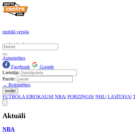
mobilā versija
Autorizēties
Facebook
Google
Lietotājs:
Parole:
→ Reģistrēties
Ienākt
FUTBOLA EIROKAUSI
|
NBA
|
PORZIŅĢIS
|
NHL
|
LASĪTAVA
|
Aktuāli
NBA