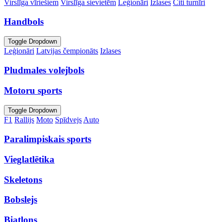
Virslīga vīriešiem
Virslīga sievietēm
Leģionāri
Izlases
Citi turnīri
Handbols
Toggle Dropdown
Leģionāri
Latvijas čempionāts
Izlases
Pludmales volejbols
Motoru sports
Toggle Dropdown
F1
Rallijs
Moto
Spīdvejs
Auto
Paralimpiskais sports
Vieglatlētika
Skeletons
Bobslejs
Biatlons