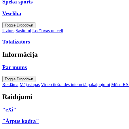
Spēka sports
Veselība
Toggle Dropdown
Uzturs
Sasitumi
Locītavas un ceļi
Totalizators
Informācija
Par mums
Toggle Dropdown
Reklāma
Mājaslapas
Video tiešraides internetā pakalpojumi
Mūsu RS
Raidījumi
"eXi"
"Ārpus kadra"