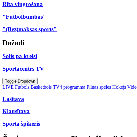
Rīta vingrošana
"Futbolbumbas"
"(Bez)maksas sports"
Dažādi
Solis pa kreisi
Sportacentrs TV
Toggle Dropdown
LIVE
Futbols
Basketbols
TV4 programma
Pilnas spēles
Hokejs
Video
Lasītava
Klausītava
Sporta špikeris