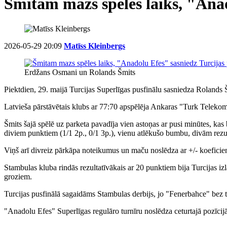
Šmitam mazs spēles laiks, "Anad
2026-05-29 20:09
Matīss Kleinbergs
Erdžans Osmani un Rolands Šmits
Piektdien, 29. maijā Turcijas Superlīgas pusfinālu sasniedza Roland
Latvieša pārstāvētais klubs ar 77:70 apspēlēja Ankaras "Turk Telekom
Šmits šajā spēlē uz parketa pavadīja vien astoņas ar pusi minūtes, kas 
diviem punktiem (1/1 2p., 0/1 3p.), vienu atlēkušo bumbu, divām rezu
Viņš arī divreiz pārkāpa noteikumus un maču noslēdza ar +/- koeficie
Stambulas kluba rindās rezultatīvākais ar 20 punktiem bija Turcijas i
groziem.
Turcijas pusfinālā sagaidāms Stambulas derbijs, jo "Fenerbahce" bez 
"Anadolu Efes" Superlīgas regulāro turnīru noslēdza ceturtajā pozīcijā