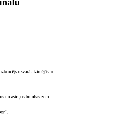
inālu
 uzbrucējs uzvarā atzīmējās ar
nktus un astoņas bumbas zem
por".