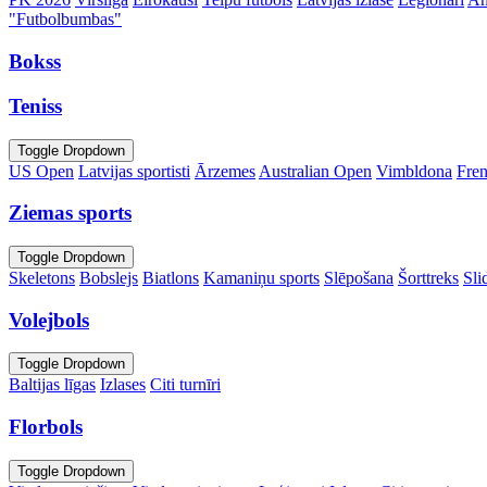
"Futbolbumbas"
Bokss
Teniss
Toggle Dropdown
US Open
Latvijas sportisti
Ārzemes
Australian Open
Vimbldona
Fre
Ziemas sports
Toggle Dropdown
Skeletons
Bobslejs
Biatlons
Kamaniņu sports
Slēpošana
Šorttreks
Sli
Volejbols
Toggle Dropdown
Baltijas līgas
Izlases
Citi turnīri
Florbols
Toggle Dropdown