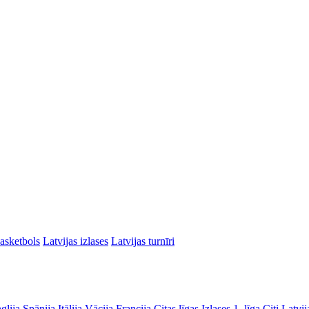
asketbols
Latvijas izlases
Latvijas turnīri
glija
Spānija
Itālija
Vācija
Francija
Citas līgas
Izlases
1. līga
Citi Latvij