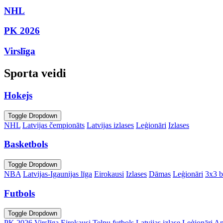
NHL
PK 2026
Virslīga
Sporta veidi
Hokejs
Toggle Dropdown
NHL
Latvijas čempionāts
Latvijas izlases
Leģionāri
Izlases
Basketbols
Toggle Dropdown
NBA
Latvijas-Igaunijas līga
Eirokausi
Izlases
Dāmas
Leģionāri
3x3 b
Futbols
Toggle Dropdown
PK 2026
Virslīga
Eirokausi
Telpu futbols
Latvijas izlase
Leģionāri
An