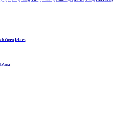
nch Open
Izlases
došana