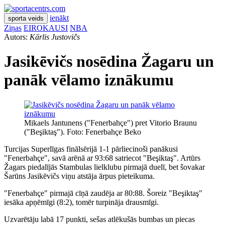
ienākt
sporta veids
Ziņas
EIROKAUSI
NBA
Autors:
Kārlis Justovičs
Jasikēvičs nosēdina Žagaru un
panāk vēlamo iznākumu
Mikaels Jantunens ("Fenerbahçe") pret Vitorio Braunu
("Beşiktaş"). Foto: Fenerbahçe Beko
Turcijas Superlīgas finālsērijā 1-1 pārliecinoši panākusi
"Fenerbahçe", savā arēnā ar 93:68 satriecot "Beşiktaş". Artūrs
Žagars piedalījās Stambulas lielklubu pirmajā duelī, bet šovakar
Šarūns Jasikēvičs viņu atstāja ārpus pieteikuma.
"Fenerbahçe" pirmajā cīņā zaudēja ar 80:88. Šoreiz "Beşiktaş"
iesāka apņēmīgi (8:2), tomēr turpināja drausmīgi.
Uzvarētāju labā 17 punkti, sešas atlēkušās bumbas un piecas