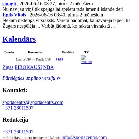
sinogli
, 2026-06-16 08:27, pirms 2 mēnešiem
Nu nav jau viņš tik spējīgs lai spēlētu tādā līmenī! Islande der!
Egils Vītols
, 2026-06-16 08:40, pirms 2 mēnešiem
Nekam nederīgs virsraksts. Varētu padomāt, ka uzvarēja tāpēc, ka
Žagars nespēlēja ... Varbūt jādomā, ko raksta virsrakstā ...
Kalendārs
Turnīrs
Komandas
Rezultāts
TV
Latvija U16 — Turcija U16
88:63
Ziņas
EIROKAUSI
NBA
Pārslēgties uz pilno versiju ⊳
Kontakti:
sportacentrs@sportacentrs.com
+371 26011507
Redakcija
+371 26011507
info@sportacentrs.com
redakcijas e-pasts (preses relīzēm):