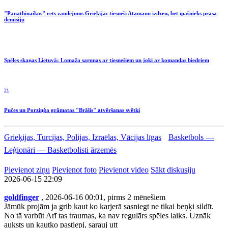
"Panathinaikos" rets zaudējums Grieķijā: tiesneši Atamanu izdzen, bet īpašnieks prasa
demisiju
Spēles skaņas Lietuvā: Lomaža sarunas ar tiesnešiem un joki ar komandas biedriem
21
Pučes un Porziņģa grāmatas "Brālis" atvēršanas svētki
Grieķijas, Turcijas, Polijas, Izraēlas, Vācijas līgas
Basketbols —
Leģionāri — Basketbolisti ārzemēs
Pievienot ziņu
Pievienot foto
Pievienot video
Sākt diskusiju
2026-06-15 22:09
goldfinger
, 2026-06-16 00:01, pirms 2 mēnešiem
Jāmūk projām ja grib kaut ko karjerā sasniegt ne tikai beņķi sildīt.
No tā varbūt Arī tas traumas, ka nav regulārs spēles laiks. Uznāk
auksts un kautko pastiepj, sarauj utt