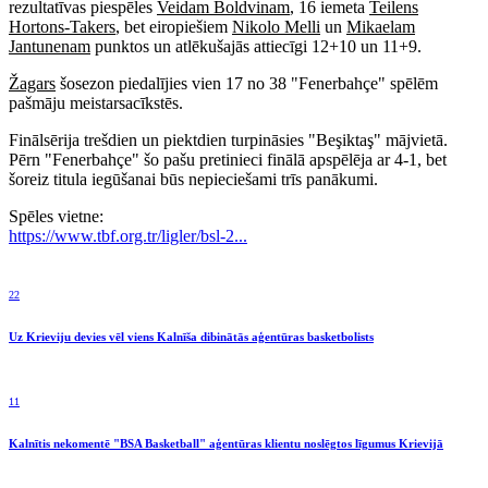
rezultatīvas piespēles
Veidam Boldvinam
, 16 iemeta
Teilens
Hortons-Takers
, bet eiropiešiem
Nikolo Melli
un
Mikaelam
Jantunenam
punktos un atlēkušajās attiecīgi 12+10 un 11+9.
Žagars
šosezon piedalījies vien 17 no 38 "Fenerbahçe" spēlēm
pašmāju meistarsacīkstēs.
Finālsērija trešdien un piektdien turpināsies "Beşiktaş" mājvietā.
Pērn "Fenerbahçe" šo pašu pretinieci finālā apspēlēja ar 4-1, bet
šoreiz titula iegūšanai būs nepieciešami trīs panākumi.
Spēles vietne:
https://www.tbf.org.tr/ligler/bsl-2...
22
Uz Krieviju devies vēl viens Kalnīša dibinātās aģentūras basketbolists
11
Kalnītis nekomentē "BSA Basketball" aģentūras klientu noslēgtos līgumus Krievijā