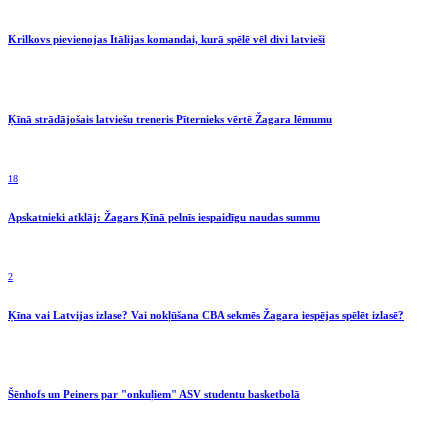
Krilkovs pievienojas Itālijas komandai, kurā spēlē vēl divi latvieši
Ķīnā strādājošais latviešu treneris Pīternieks vērtē Žagara lēmumu
18
Apskatnieki atklāj: Žagars Ķīnā pelnīs iespaidīgu naudas summu
2
Ķīna vai Latvijas izlase? Vai nokļūšana CBA sekmēs Žagara iespējas spēlēt izlasē?
Šēnhofs un Peiners par "onkuļiem" ASV studentu basketbolā